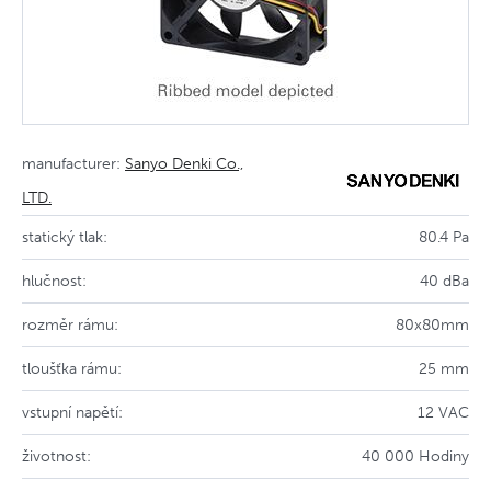
manufacturer:
Sanyo Denki Co.,
LTD.
statický tlak:
80.4 Pa
hlučnost:
40 dBa
rozměr rámu:
80x80mm
tloušťka rámu:
25 mm
vstupní napětí:
12 VAC
životnost:
40 000 Hodiny