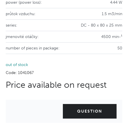
power (power loss):
4.44 W
průtok vzduchu:
1.5 m3/min
series:
DC - 80 x 80 x 25 mm
jmenovité otáčky:
4500 min-¹
number of pieces in package:
50
out of stock
Code: 1041067
Price available on request
QUESTION