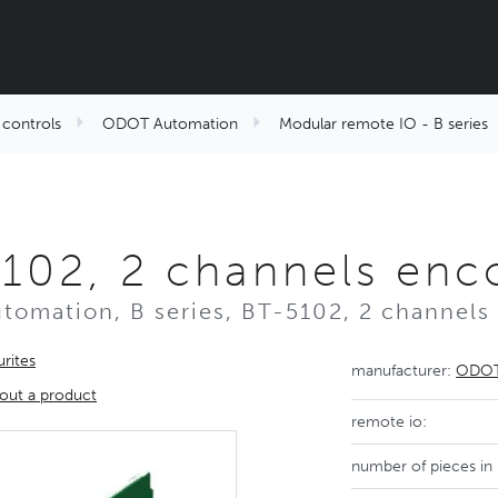
controls
ODOT Automation
Modular remote IO - B series
102, 2 channels en
omation, B series, BT-5102, 2 channel
rites
manufacturer:
ODOT
out a product
remote io:
number of pieces in