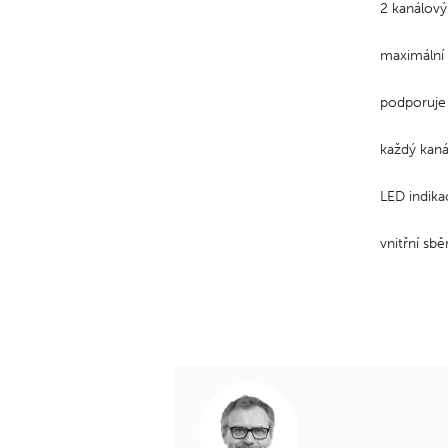
2 kanálov
maximální 
podporuje
každý kaná
LED indika
vnitřní sbě