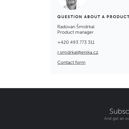
QUESTION ABOUT A PRODUC
Radovan Šmidrkal
Product manager
+420 493 773 311
r.smidrkal@enika.cz
Contact form
Subsc
And get an ov