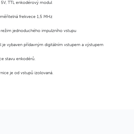
ý 5V, TTL enkodérový modul
měřitelná frekvece 1,5 MHz
 režim jednoduchého impulzního vstupu
l je vybaven přídavným digitálním vstupem a výstupem
ce stavu enkodérů.
rnice je od vstupů izolovaná.