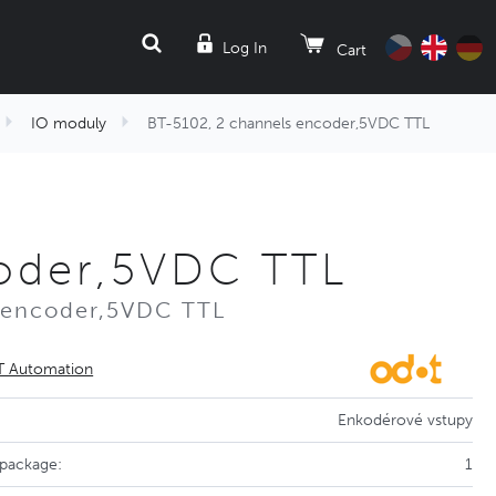
SEARCH
Log In
Cart
IO moduly
BT-5102, 2 channels encoder,5VDC TTL
coder,5VDC TTL
s encoder,5VDC TTL
 Automation
Enkodérové vstupy
 package:
1