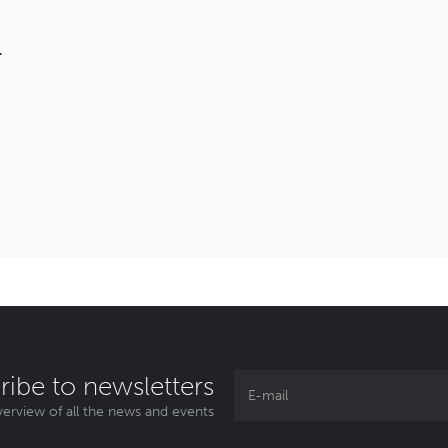
T
ribe to newsletters
erview of all the news and events