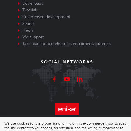
Downloads
Tutorials
Customised development
Search
Media
We support
Take-back of old electrical equipment/batteries
SOCIAL NETWORKS
© 2026 Enika.cz s.r.o. | phone: +420 493 773 331 |
We use cookies for the proper functioning of this e-commerce shop, to adapt
the site content to your needs, for statistical and marketing purposes and to