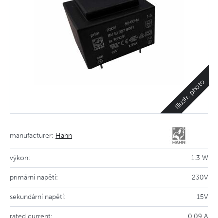
Illustr. photo
manufacturer:
Hahn
výkon:
1.3 W
primární napětí:
230V
sekundární napětí:
15V
rated current:
0.09 A