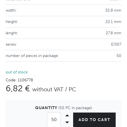
width:
32.8 mm
height:
22.1 mm
lenght:
27.8 mm
series:
EI307
number of pieces in package:
50
out of stock
Code: 1106778
6,82 €
without VAT / PC
QUANTITY
(50 PC in package)
ADD TO CART