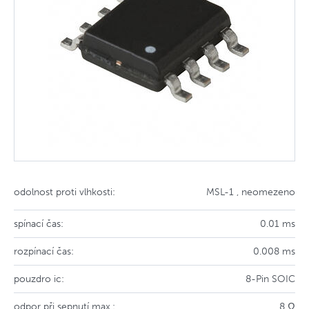
odolnost proti vlhkosti:
MSL-1 , neomezeno
spínací čas:
0.01 ms
rozpínací čas:
0.008 ms
pouzdro ic:
8-Pin SOIC
odpor při sepnutí max.:
8 Ω