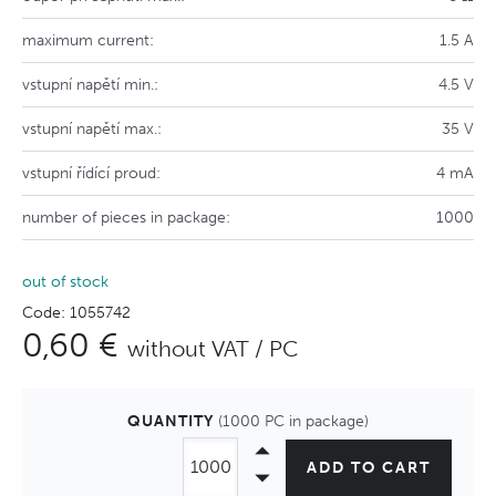
maximum current:
1.5 A
vstupní napětí min.:
4.5 V
vstupní napětí max.:
35 V
vstupní řídící proud:
4 mA
number of pieces in package:
1000
out of stock
Code: 1055742
0,60 €
without VAT / PC
QUANTITY
(1000 PC in package)
ADD TO CART