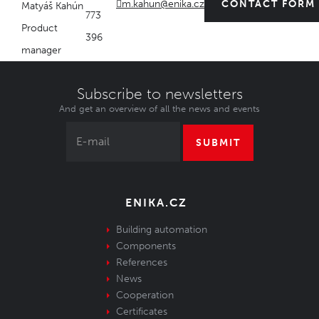
m.kahun@enika.cz
CONTACT FORM
Matyáš Kahún
773
Product
396
manager
Subscribe to newsletters
And get an overview of all the news and events
SUBMIT
ENIKA.CZ
Building automation
Components
References
News
Cooperation
Certificates