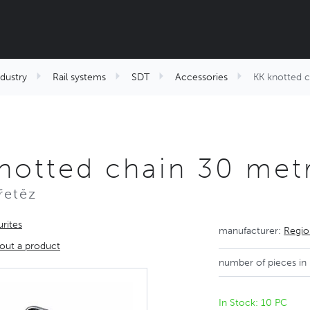
ndustry
Rail systems
SDT
Accessories
KK knotted 
notted chain 30 me
řetěz
rites
manufacturer:
Regio
out a product
number of pieces in
In Stock: 10 PC