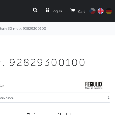
SEARCH
Log In
Cart
chain 30 metr. 92829300100
tr. 92829300100
lux
 package:
1