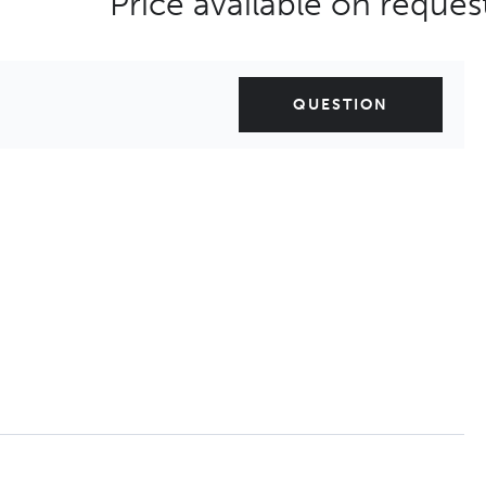
Price available on reques
QUESTION