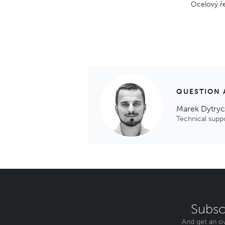
Ocelový ře
QUESTION 
Marek Dytry
Technical supp
Subsc
And get an ov