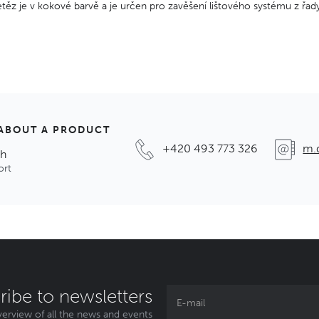
těz je v kokové barvě a je určen pro zavěšení lištového systému z řad
ABOUT A PRODUCT
+420 493 773 326
m.
ch
ort
ribe to newsletters
erview of all the news and events