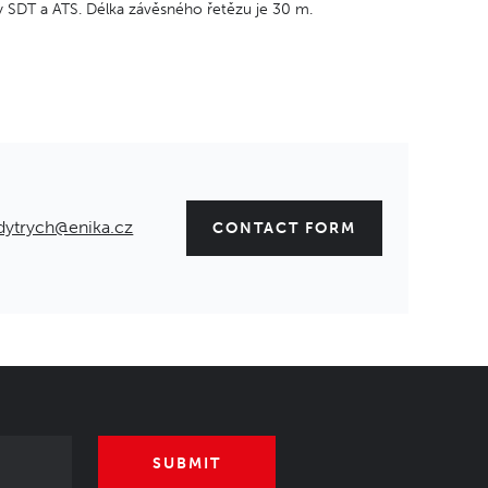
y SDT a ATS. Délka závěsného řetězu je 30 m.
dytrych@enika.cz
CONTACT FORM
SUBMIT