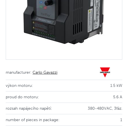
manufacturer:
Carlo Gavazzi
výkon motoru:
1.5 kW
proud do motoru:
5.6 A
rozsah napájecího napětí:
380-480VAC, 3fáz.
number of pieces in package:
1