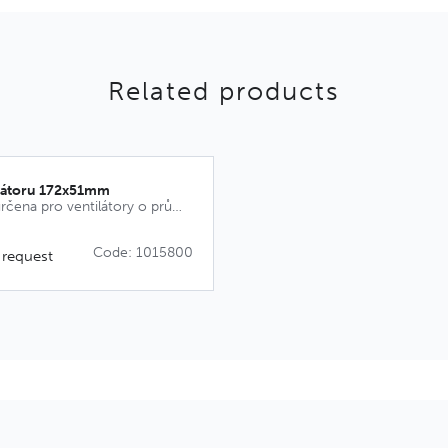
Related products
ilátoru 172x51mm
Ochranná mřížka určena pro ventilátory o průměru 172mm.
Code: 1015800
 request