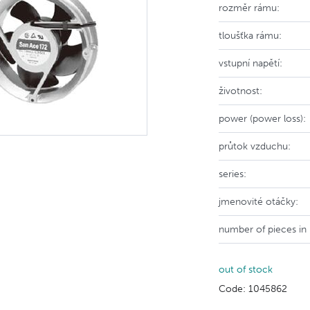
rozměr rámu:
tloušťka rámu:
vstupní napětí:
životnost:
power (power loss):
průtok vzduchu:
series:
jmenovité otáčky:
number of pieces in
out of stock
Code: 1045862