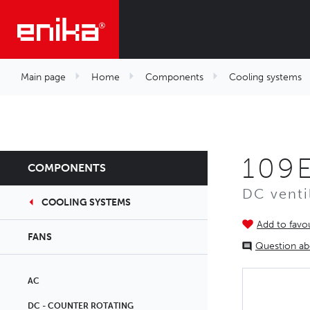
Main page
Home
Components
Cooling systems
109E
COMPONENTS
DC venti
COOLING SYSTEMS
Add to favou
FANS
Question ab
AC
DC - COUNTER ROTATING