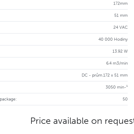
172mm
51 mm
24 VAC
40 000 Hodiny
13.92 W
6.4 m3/min
DC - prům.172 x 51 mm
3050 min-¹
 package:
50
Price available on reques