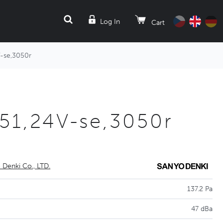
SEARCH
Log In
Cart
-se,3050r
51,24V-se,3050r
 Denki Co., LTD.
137.2 Pa
47 dBa