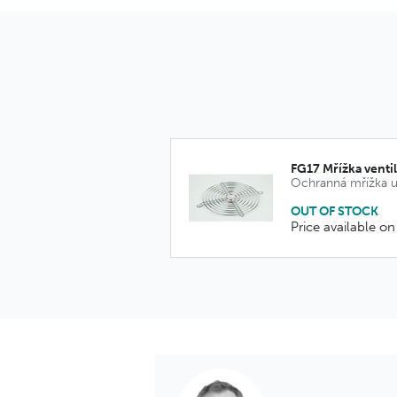
FG17 Mřížka vent
OUT OF STOCK
Price available on