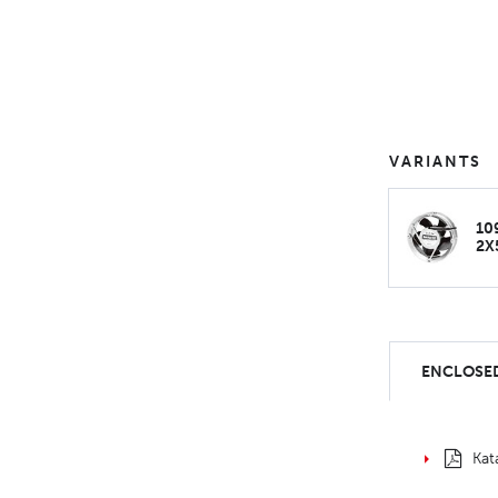
VARIANTS
10
2X
ENCLOSED
Kat