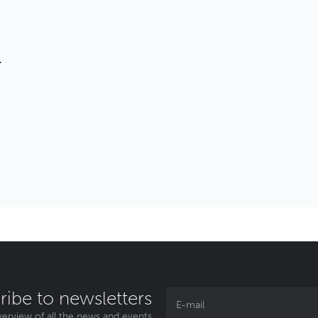
T
ribe to newsletters
erview of all the news and events