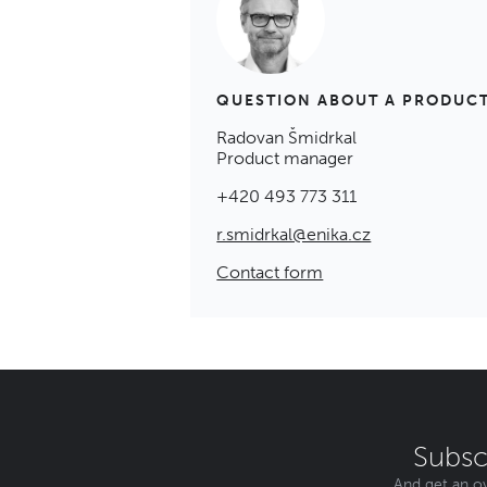
QUESTION ABOUT A PRODUC
Radovan Šmidrkal
Product manager
+420 493 773 311
r.smidrkal@enika.cz
Contact form
Subsc
And get an ov