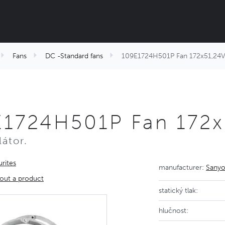
Fans
DC -Standard fans
109E1724H501P Fan 172x51,24V
1724H501P Fan 172x
látor.
rites
manufacturer:
Sanyo
out a product
statický tlak:
hlučnost: