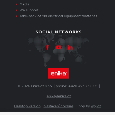
Media
We support
Take-back of old electrical equipment/batteries
SOCIAL NETWORKS
© 2026 Enika.cz s.r.o. | phone: +420 493 773 331 |
enika@enika.cz
Desktop version
|
Nastavení cookies
| Shop by
wpj.cz