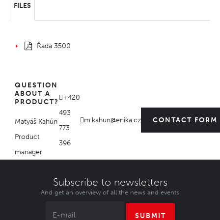
FILES
Řada 3500
QUESTION
ABOUT A
+420
PRODUCT?
493
m.kahun@enika.cz
CONTACT FORM
Matyáš Kahún
773
Product
396
manager
Subscribe to newsletters
And get an overview of all the news and events
SUBMIT