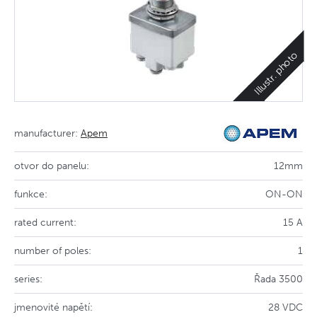
Illustr. photo
manufacturer:
Apem
otvor do panelu:
12mm
funkce:
ON-ON
rated current:
15 A
number of poles:
1
series:
Řada 3500
jmenovité napětí:
28 VDC