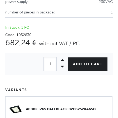
power supply:
230VAC
number of pieces in package:
1
In Stock: 1 PC
Code: 1052830
682,24 €
without VAT / PC
ADD TO CART
VARIANTS
4000K IP65 DALI BLACK 02DS252K465D