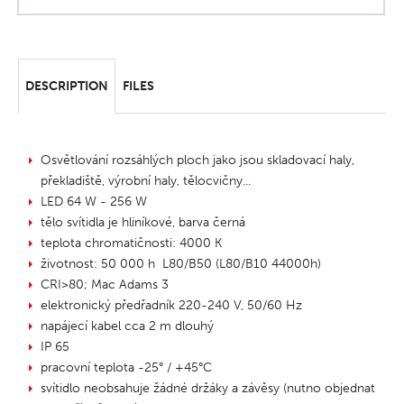
DESCRIPTION
FILES
Osvětlování rozsáhlých ploch jako jsou skladovací haly,
překladiště, výrobní haly, tělocvičny...
LED 64 W - 256 W
tělo svítidla je hliníkové, barva černá
teplota chromatičnosti: 4000 K
životnost: 50 000 h L80/B50 (L80/B10 44000h)
CRI>80; Mac Adams 3
elektronický předřadník 220-240 V, 50/60 Hz
napájecí kabel cca 2 m dlouhý
IP 65
pracovní teplota -25° / +45°C
svítidlo neobsahuje žádné držáky a závěsy (nutno objednat