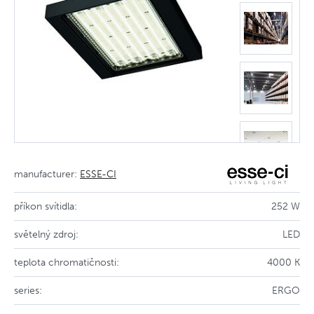
manufacturer:
ESSE-CI
příkon svítidla:
252 W
světelný zdroj:
LED
teplota chromatičnosti:
4000 K
series:
ERGO