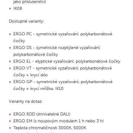
jako příslušenství)
IK08
Dostupné varianty:
ERGO PC - symetrické vyzařování; polykarbonátové
čočky
ERGO DS - symetrické rozptýlené vyzařování;
polykarbonátové čočky
ERGO EL - elyptické vyzařování; polykarbonátové čočky
ERGO VT - symetrické vyzařování; polykarbonátové
čočky + krycí sklo
ERGO GP - symetrické vyzařování; polykarbonátové
čočky + krycí mřížka; IK10
Varianty na dotaz:
ERGO RDD (stmívatelné DALI)
ERGO EM (s nouzovým modulem 1 h nebo 3 h)
Teplota chromatičnosti 3000K, 5000K