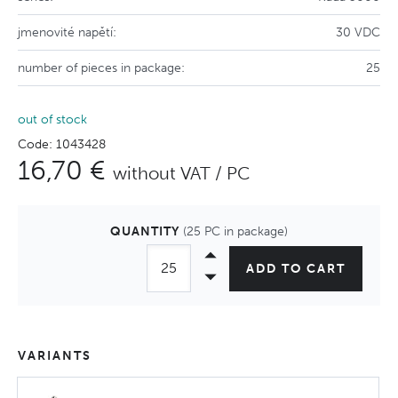
jmenovité napětí:
30 VDC
number of pieces in package:
25
out of stock
Code: 1043428
16,70 €
without VAT / PC
QUANTITY
(25 PC in package)
ADD TO CART
VARIANTS