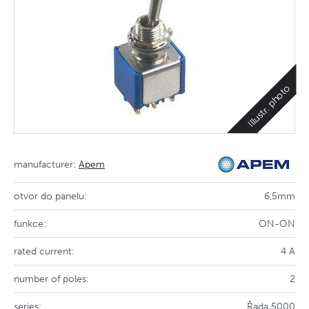
Illustr. photo
manufacturer:
Apem
otvor do panelu:
6,5mm
funkce:
ON-ON
rated current:
4 A
number of poles:
2
series:
Řada 5000