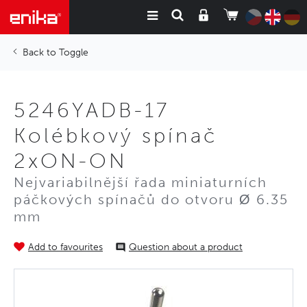
Toggle
5246YADB-17
Kolébkový spínač
2xON-ON
Nejvariabilnější řada miniaturních
páčkových spínačů do otvoru Ø 6.35
mm
Add to favourites
Question about a product