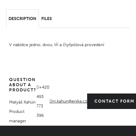
DESCRIPTION
FILES
V nabídce jedno, dvou, tří a čtyřpólová provedení
QUESTION
ABOUT A
+420
PRODUCT?
493
m.kahun@enika.cz
CONTACT FORM
Matyáš Kahún
773
Product
396
manager