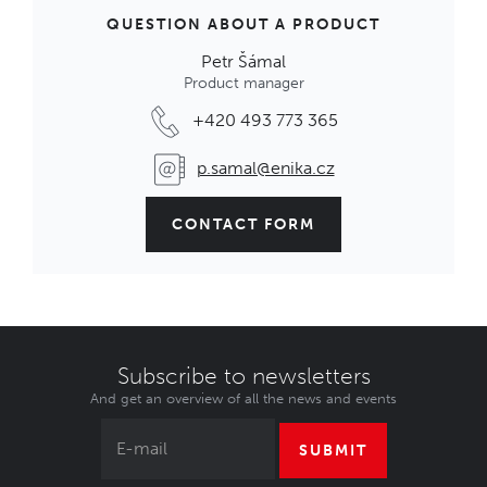
QUESTION ABOUT A PRODUCT
Petr Šámal
Product manager
+420 493 773 365
p.samal@enika.cz
CONTACT FORM
Subscribe to newsletters
And get an overview of all the news and events
SUBMIT