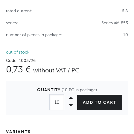
rated current:
6 A
series:
Series aM 853
number of pieces in package:
10
out of stock
Code: 1003726
0,73 €
without VAT / PC
QUANTITY
(10 PC in package)
ADD TO CART
VARIANTS