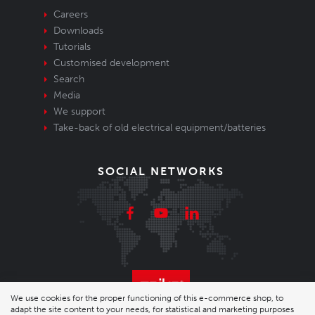
Careers
Downloads
Tutorials
Customised development
Search
Media
We support
Take-back of old electrical equipment/batteries
SOCIAL NETWORKS
We use cookies for the proper functioning of this e-commerce shop, to
adapt the site content to your needs, for statistical and marketing purposes