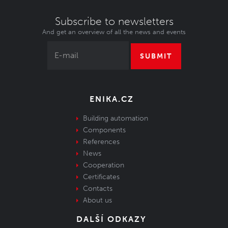
vztahy mezi lidmi.
1990. Za 36 le
jsme vyladili t
Subscribe to newsletters
Pojďme si proj
And get an overview of all the news and events
běžném provo
SUBMIT
ENIKA.CZ
Building automation
Components
References
News
Cooperation
Certificates
Contacts
About us
DALŠÍ ODKAZY