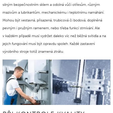
silným bezpečnostním sklem a odolná vůči otřesům, různým
mazivům a lubrikantům, mechanickému i teplotnímu namáhání.
Mohou být vestavná, přisazená, trubicová či bodová, doplněná
pevným i pružným ramenem, nebo třeba funkcí stmívání. Ale
v každém případě musí vydržet daleko víc než běžná svítidla a na
jejich fungování musí být opravdu spoleh. Každé zastavení
výrobního stroje totiž znamená ztrátu.