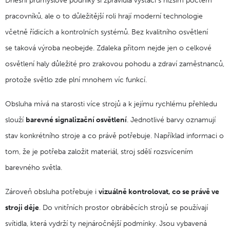
Dnešní průmyslové podniky si zpravidla vystačí s nižším počtem
pracovníků, ale o to důležitější roli hrají moderní technologie
včetně řídicích a kontrolních systémů. Bez kvalitního osvětlení
se taková výroba neobejde. Zdaleka přitom nejde jen o celkové
osvětlení haly důležité pro zrakovou pohodu a zdraví zaměstnanců,
protože světlo zde plní mnohem víc funkcí.
Obsluha mívá na starosti více strojů a k jejímu rychlému přehledu
slouží
barevné signalizační osvětlení
. Jednotlivé barvy oznamují
stav konkrétního stroje a co právě potřebuje. Například informaci o
tom, že je potřeba založit materiál, stroj sdělí rozsvícením
barevného světla.
Zároveň obsluha potřebuje i
vizuálně kontrolovat, co se právě ve
stroji děje
. Do vnitřních prostor obráběcích strojů se používají
svítidla, která vydrží ty nejnáročnější podmínky. Jsou vybavená