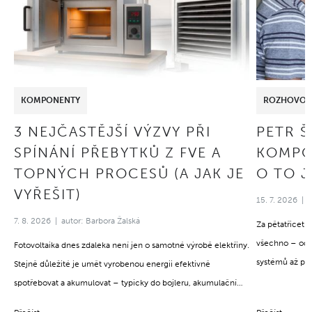
KOMPONENTY
ROZHOVOR
3 NEJČASTĚJŠÍ VÝZVY PŘI
PETR 
SPÍNÁNÍ PŘEBYTKŮ Z FVE A
KOMPO
TOPNÝCH PROCESŮ (A JAK JE
O TO J
VYŘEŠIT)
15. 7. 2026
7. 8. 2026
autor: Barbora Žalská
Za pětatřicet 
všechno – od 
Fotovoltaika dnes zdaleka není jen o samotné výrobě elektřiny.
systémů až po
Stejně důležité je umět vyrobenou energii efektivně
stejné: za úspě
spotřebovat a akumulovat – typicky do bojleru, akumulační
opravdu rozumě
nádrže nebo topných spirál. A právě tady často narážejí