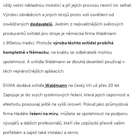
vždy velmi nákladnou investicí a při jejich provozu nesmí nic selhat.
Výrobci obráběcích a jiných strojů proto volí osvětlení od
osvědčených
dodavatelů
. Jedním z nejkvalitnějších světových
producentů svítidel pro stroje je německá firma Waldmann
s 90letou tradicí. Protože
výroba těchto svítidel probíhá
kompletně v Německu
, na kvalitu se odběratelé mohou
spolehnout. A svítidla Waldmann se dlouhá desetiletí používají v
těch nejnáročnějších aplikacích.
ENIKA dodává svítidla
Waldmann
na český trh už přes 20 let.
Zapojuje je do svých systémových řešení, která jejich úspornost a
efektivitu posouvají ještě na vyšší úroveň. Pokud jako průmyslová
firma hledáte
řešení na míru
, můžete se spolehnout na podporu
vývojářů a dalších profesionálů, kteří vše uzpůsobí přesně vašim
potřebám a zajistí také instalaci a servis.