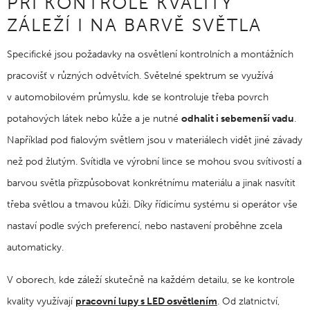
PŘI KONTROLE KVALITY
ZÁLEŽÍ I NA BARVĚ SVĚTLA
Specifické jsou požadavky na osvětlení kontrolních a montážních
pracovišť v různých odvětvích. Světelné spektrum se využívá
v automobilovém průmyslu, kde se kontroluje třeba povrch
potahových látek nebo kůže a je nutné
odhalit i sebemenší vadu
.
Například pod fialovým světlem jsou v materiálech vidět jiné závady
než pod žlutým. Svítidla ve výrobní lince se mohou svou svítivostí a
barvou světla přizpůsobovat konkrétnímu materiálu a jinak nasvítit
třeba světlou a tmavou kůži. Díky řídicímu systému si operátor vše
nastaví podle svých preferencí, nebo nastavení proběhne zcela
automaticky.
V oborech, kde záleží skutečně na každém detailu, se ke kontrole
kvality využívají
pracovní lupy s LED osvětlením
. Od zlatnictví,