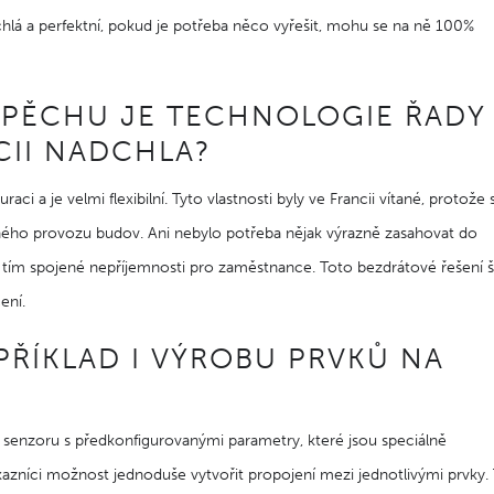
hlá a perfektní, pokud je potřeba něco vyřešit, mohu se na ně 100%
SPĚCHU JE TECHNOLOGIE ŘADY
CII NADCHLA?
i a je velmi flexibilní. Tyto vlastnosti byly ve Francii vítané, protože 
ného provozu budov. Ani nebylo potřeba nějak výrazně zasahovat do
s tím spojené nepříjemnosti pro zaměstnance. Toto bezdrátové řešení š
cení.
PŘÍKLAD I VÝROBU PRVKŮ NA
 senzoru s předkonfigurovanými parametry, které jsou speciálně
ákazníci možnost jednoduše vytvořit propojení mezi jednotlivými prvky.