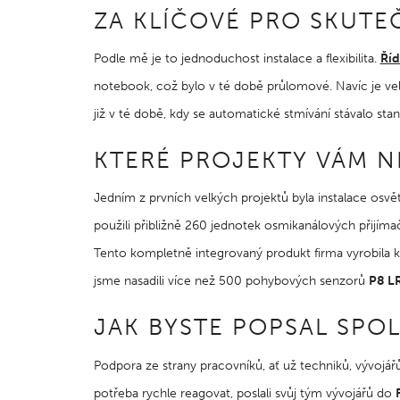
ZA KLÍČOVÉ PRO SKUTE
Podle mě je to jednoduchost instalace a flexibilita.
Říd
notebook, což bylo v té době průlomové. Navíc je velmi
již v té době, kdy se automatické stmívání stávalo st
KTERÉ PROJEKTY VÁM N
Jedním z prvních velkých projektů byla instalace osvět
použili přibližně 260 jednotek osmikanálových přijím
Tento kompletně integrovaný produkt firma vyrobila kl
jsme nasadili více než 500 pohybových senzorů
P8 L
JAK BYSTE POPSAL SPOL
Podpora ze strany pracovníků, ať už techniků, vývojář
potřeba rychle reagovat, poslali svůj tým vývojářů do