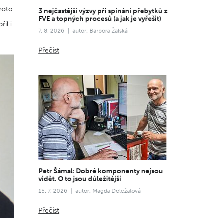
roto
3 nejčastější výzvy při spínání přebytků z
FVE a topných procesů (a jak je vyřešit)
il i
7. 8. 2026
autor: Barbora Žalská
Přečíst
Petr Šámal: Dobré komponenty nejsou
vidět. O to jsou důležitější
15. 7. 2026
autor: Magda Doležalová
Přečíst