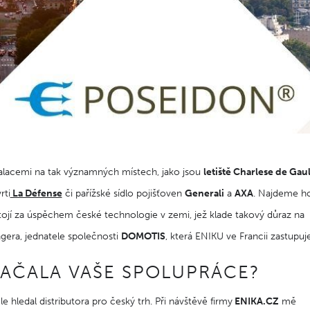
stalacemi na tak významných místech, jako jsou
letiště Charlese de Gaul
rti
La Défense
či pařížské sídlo pojišťoven
Generali
a
AXA
. Najdeme ho
 stojí za úspěchem české technologie v zemi, jež klade takový důraz na
ingera, jednatele společnosti
DOMOTIS
, která ENIKU ve Francii zastupuj
ZAČALA VAŠE SPOLUPRÁCE?
hledal distributora pro český trh. Při návštěvě firmy
ENIKA.CZ
mě