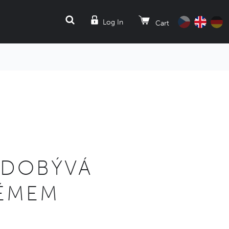
SEARCH
Log In
Cart
Z DOBÝVÁ
TÉMEM