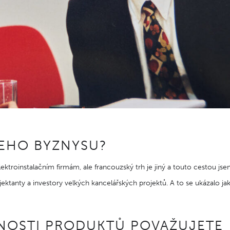
ŠEHO BYZNYSU?
ktroinstalačním firmám, ale francouzský trh je jiný a touto cestou js
ektanty a investory velkých kancelářských projektů. A to se ukázalo ja
TNOSTI PRODUKTŮ POVAŽUJETE