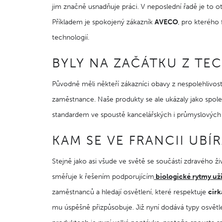
jim značně usnadňuje práci. V neposlední řadě je to 
Příkladem je spokojený zákazník
AVECO
, pro kterého 
technologií.
BYLY NA ZAČÁTKU Z TE
Původně měli někteří zákazníci obavy z nespolehlivost
zaměstnance. Naše produkty se ale ukázaly jako spoleh
standardem ve spoustě kancelářských i průmyslových 
KAM SE VE FRANCII UBÍ
Stejně jako asi všude ve světě se součástí zdravého ži
směřuje k řešením podporujícím
biologické rytmy uži
zaměstnanců a hledají osvětlení, které respektuje
cirk
mu úspěšně přizpůsobuje. Již nyní dodává typy osvětle