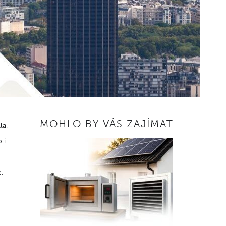
MOHLO BY VÁS ZAJÍMAT
la
,
 i
e.