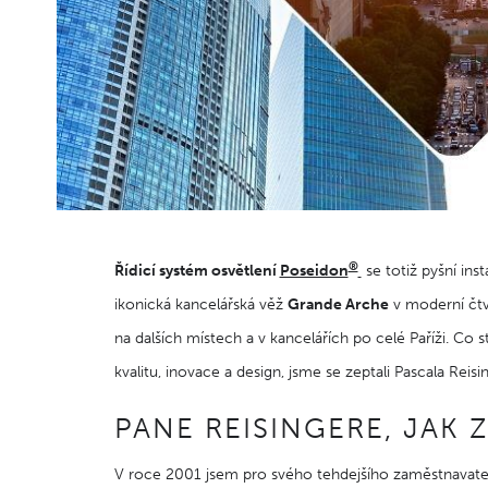
®
Řídicí systém osvětlení
Poseidon
se totiž pyšní in
ikonická kancelářská věž
Grande Arche
v moderní čtv
na dalších místech a v kancelářích po celé Paříži. Co
kvalitu, inovace a design, jsme se zeptali Pascala Reis
PANE REISINGERE, JAK 
V roce 2001 jsem pro svého tehdejšího zaměstnavatele 