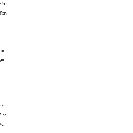
íru.
ších
na
ií
ých
Z se
hto