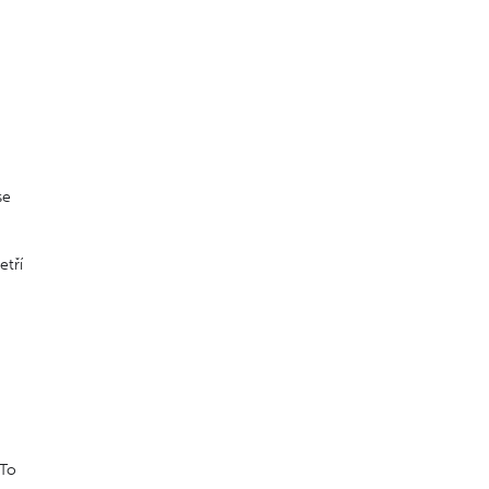
se
etří
 To