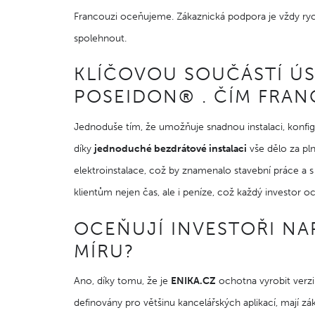
Francouzi oceňujeme. Zákaznická podpora je vždy ryc
spolehnout.
KLÍČOVOU SOUČÁSTÍ Ú
POSEIDON® . ČÍM FRAN
Jednoduše tím, že umožňuje snadnou instalaci, konfigurac
díky
jednoduché bezdrátové instalaci
vše dělo za pl
elektroinstalace, což by znamenalo stavební práce a 
klientům nejen čas, ale i peníze, což každý investor o
OCEŇUJÍ INVESTOŘI NA
MÍRU?
Ano, díky tomu, že je
ENIKA.CZ
ochotna vyrobit verzi
definovány pro většinu kancelářských aplikací, mají z