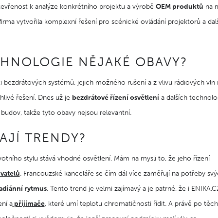
otevřenost k analýze konkrétního projektu a výrobě
OEM produktů
na m
firma vytvořila komplexní řešení pro scénické ovládání projektorů a dal
CHNOLOGIE NĚJAKÉ OBAVY?
i bezdrátových systémů, jejich možného rušení a z vlivu rádiových vln 
livé řešení. Dnes už je
bezdrátové řízení osvětlení
a dalších technolog
budov, takže tyto obavy nejsou relevantní.
RAJÍ TRENDY?
votního stylu stává vhodné osvětlení. Mám na mysli to, že jeho řízení
vatelů
. Francouzské kanceláře se čím dál více zaměřují na potřeby sv
adiánní rytmus
. Tento trend je velmi zajímavý a je patrné, že i ENIKA.C
ní a
přijímače
, které umí teplotu chromatičnosti řídit. A právě po těc