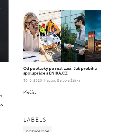
Od poptávky po realizaci: Jak probíhá
spolupráce s ENIKA.CZ
30. 6. 2026
autor: Barbora Žalská
Přečíst
em
ko
LABELS
ROZHOVORY