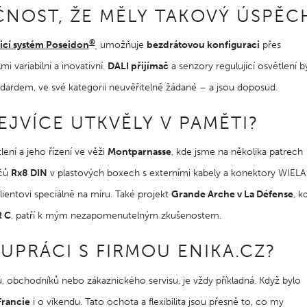
ČNOST, ŽE MĚLY TAKOVÝ ÚSPĚC
®
icí systém Poseidon
umožňuje
bezdrátovou konfiguraci
přes
 variabilní a inovativní.
DALI přijímač
a senzory regulující osvětlení b
andardem, ve své kategorii neuvěřitelně žádané – a jsou doposud.
EJVÍCE UTKVĚLY V PAMĚTI?
lení a jeho řízení ve věži
Montparnasse
, kde jsme na několika patrech
ačů
Rx8 DIN
v plastových boxech s externími kabely a konektory WIEL
ientovi speciálně na míru. Také projekt
Grande Arche v La Défense
, k
R C
, patří k mým nezapomenutelným zkušenostem.
UPRÁCI S FIRMOU ENIKA.CZ?
ů, obchodníků nebo zákaznického servisu, je vždy příkladná. Když bylo
Francie
i o víkendu. Tato ochota a flexibilita jsou přesně to, co my