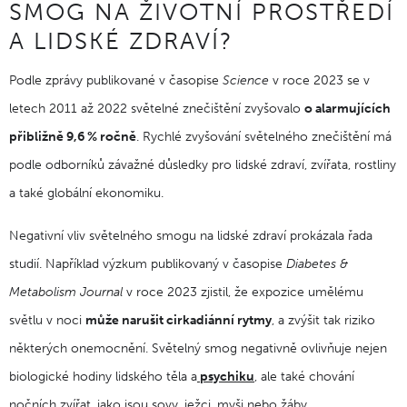
SMOG NA ŽIVOTNÍ PROSTŘEDÍ
A LIDSKÉ ZDRAVÍ?
Podle zprávy publikované v časopise
Science
v roce 2023 se v
letech 2011 až 2022 světelné znečištění zvyšovalo
o alarmujících
přibližně 9,6 % ročně
. Rychlé zvyšování světelného znečištění má
podle odborníků závažné důsledky pro lidské zdraví, zvířata, rostliny
a také globální ekonomiku.
Negativní vliv světelného smogu na lidské zdraví prokázala řada
studií. Například výzkum publikovaný v časopise
Diabetes &
Metabolism Journal
v roce 2023 zjistil, že expozice umělému
světlu v noci
může narušit cirkadiánní rytmy
, a zvýšit tak riziko
některých onemocnění. Světelný smog negativně ovlivňuje nejen
biologické hodiny lidského těla a
psychiku
, ale také chování
nočních zvířat, jako jsou sovy, ježci, myši nebo žáby.