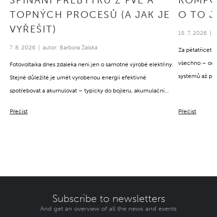
SPÍNÁNÍ PŘEBYTKŮ Z FVE A
KOMPO
TOPNÝCH PROCESŮ (A JAK JE
O TO J
VYŘEŠIT)
15. 7. 2026
7. 8. 2026
autor: Barbora Žalská
Za pětatřicet 
všechno – od 
Fotovoltaika dnes zdaleka není jen o samotné výrobě elektřiny.
systémů až po
Stejně důležité je umět vyrobenou energii efektivně
stejné: za úspě
spotřebovat a akumulovat – typicky do bojleru, akumulační
opravdu rozumě
nádrže nebo topných spirál. A právě tady často narážejí
Přečíst
Přečíst
manažer Petr Š
klasické mechanické stykače na své limity: jsou hlučné,
jejích začátků
opotřebovávají se a zkrátka neumí reagovat na rychlé změny
technologickou
výkonu střídače.
životě setkává
jsou podle něj
vztahy mezi li
Subscribe to newsletters
And get an overview of all the news and events