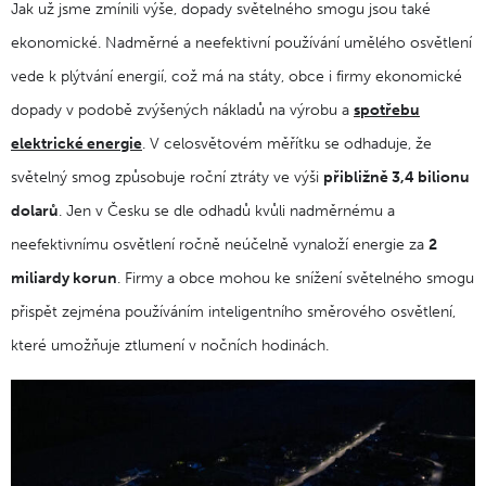
Jak už jsme zmínili výše, dopady světelného smogu jsou také
ekonomické. Nadměrné a neefektivní používání umělého osvětlení
vede k plýtvání energií, což má na státy, obce i firmy ekonomické
dopady v podobě zvýšených nákladů na výrobu a
spotřebu
elektrické energie
. V celosvětovém měřítku se odhaduje, že
světelný smog způsobuje roční ztráty ve výši
přibližně 3,4 bilionu
dolarů
. Jen v Česku se dle odhadů kvůli nadměrnému a
neefektivnímu osvětlení ročně neúčelně vynaloží energie za
2
miliardy korun
. Firmy a obce mohou ke snížení světelného smogu
přispět zejména používáním inteligentního směrového osvětlení,
které umožňuje ztlumení v nočních hodinách.