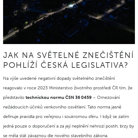
JAK NA SVĚTELNÉ ZNEČIŠTĚNÍ
POHLÍŽÍ ČESKÁ LEGISLATIVA?
Na výše uvedené negativní dopady světelného znečištění
reagovalo v roce 2023 Ministerstvo životního prostředí ČR tím, že
představilo
technickou normu ČSN 36 0459
– Omezování
nežádoucích účinků venkovního osvětlení. Tato norma jasně
definuje pravidla pro veřejnou i soukromou sféru. I když se zatím
jedná pouze o doporučení a za její neplnění nehrozí postih, brzy by
se měla stát závaznou dle nového stavebního zákona.