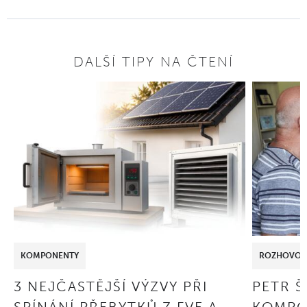
DALŠÍ TIPY NA ČTENÍ
KOMPONENTY
ROZHOVOR
3 NEJČASTĚJŠÍ VÝZVY PŘI
PETR 