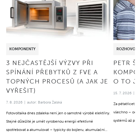
KOMPONENTY
ROZHOVOR
3 NEJČASTĚJŠÍ VÝZVY PŘI
PETR 
SPÍNÁNÍ PŘEBYTKŮ Z FVE A
KOMPO
TOPNÝCH PROCESŮ (A JAK JE
O TO J
VYŘEŠIT)
15. 7. 2026
7. 8. 2026
autor: Barbora Žalská
Za pětatřicet 
všechno – od 
Fotovoltaika dnes zdaleka není jen o samotné výrobě elektřiny.
systémů až po
Stejně důležité je umět vyrobenou energii efektivně
stejné: za úspě
spotřebovat a akumulovat – typicky do bojleru, akumulační
opravdu rozumě
nádrže nebo topných spirál. A právě tady často narážejí