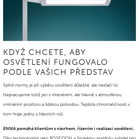
KDYŽ CHCETE, ABY
OSVĚTLENÍ FUNGOVALO
PODLE VAŠICH PŘEDSTAV
Splnit normy je při výběru osvětlení důležité, ale nestačí to.
Nepracujeme totiž jen s interiérem, ale hlavně s atmosférou,
vnímáním prostoru a lidskou pohodou. Teplota chromatičnosti v
tom hraje jednu z hlavních rolí.
ENIKA pomáhá klientům s návrhem, řízením i realizací osvětlení.
Díky technologiím jako POSEIDON a širokému portfoliu svítidel pro