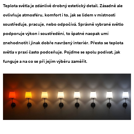
Teplota světla je zdánlivě drobný estetický detail. Zásadně ale
ovlivňuje atmosféru, komfort i to, jak se lidem v místnosti
soustřeďuje, pracuje, nebo odpočívá. Správně vybrané světlo
podporuje výkon i soustředění, to špatné naopak umí
znehodnotit i jinak dobře navržený interiér. Přesto se teplota
světla v praxi často podceňuje. Pojďme se spolu podívat, jak
funguje a na co se při jejím výběru zaměřit.