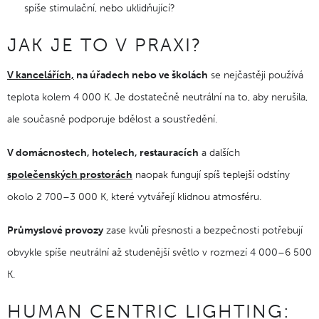
spíše stimulační, nebo uklidňující?
JAK JE TO V PRAXI?
V kancelářích,
na úřadech nebo ve školách
se nejčastěji používá
teplota kolem 4 000 K. Je dostatečně neutrální na to, aby nerušila,
ale současně podporuje bdělost a soustředění.
V domácnostech, hotelech, restauracích
a dalších
společenských prostorách
naopak fungují spíš teplejší odstíny
okolo 2 700–3 000 K, které vytvářejí klidnou atmosféru.
Průmyslové provozy
zase kvůli přesnosti a bezpečnosti potřebují
obvykle spíše neutrální až studenější světlo v rozmezí 4 000–6 500
K.
HUMAN CENTRIC LIGHTING: