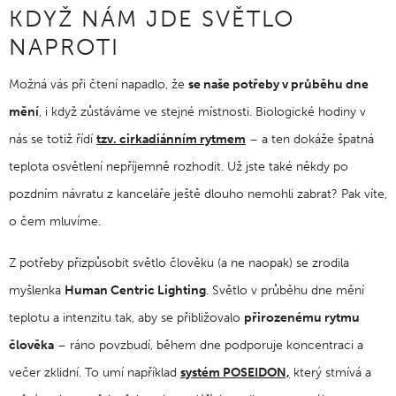
KDYŽ NÁM JDE SVĚTLO
NAPROTI
Možná vás při čtení napadlo, že
se naše potřeby v průběhu dne
mění
, i když zůstáváme ve stejné místnosti. Biologické hodiny v
nás se totiž řídí
tzv. cirkadiánním rytmem
– a ten dokáže špatná
teplota osvětlení nepříjemně rozhodit. Už jste také někdy po
pozdním návratu z kanceláře ještě dlouho nemohli zabrat? Pak víte,
o čem mluvíme.
Z potřeby přizpůsobit světlo člověku (a ne naopak) se zrodila
myšlenka
Human Centric Lighting
. Světlo v průběhu dne mění
teplotu a intenzitu tak, aby se přibližovalo
přirozenému rytmu
člověka
– ráno povzbudí, během dne podporuje koncentraci a
večer zklidní. To umí například
systém POSEIDON,
který stmívá a