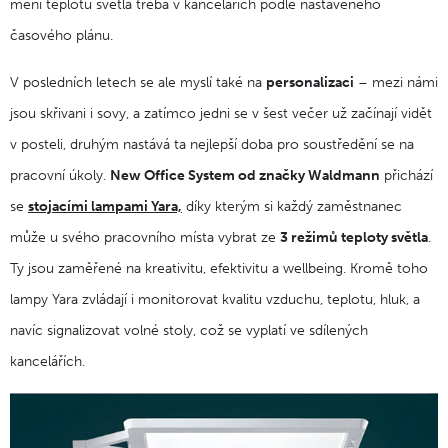
mění teplotu světla třeba v kancelářích podle nastaveného
časového plánu.
V posledních letech se ale myslí také na
personalizaci
– mezi námi
jsou skřivani i sovy, a zatímco jedni se v šest večer už začínají vidět
v posteli, druhým nastává ta nejlepší doba pro soustředění se na
pracovní úkoly.
New Office System od značky Waldmann
přichází
se
stojacími lampami Yara,
díky kterým si každý zaměstnanec
může u svého pracovního místa vybrat ze
3 režimů teploty světla
.
Ty jsou zaměřené na kreativitu, efektivitu a wellbeing. Kromě toho
lampy Yara zvládají i monitorovat kvalitu vzduchu, teplotu, hluk, a
navíc signalizovat volné stoly, což se vyplatí ve sdílených
kancelářích.