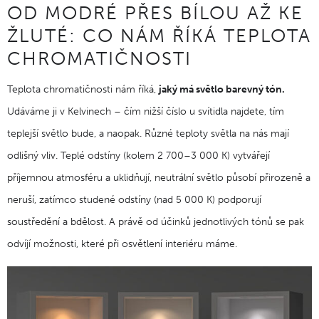
OD MODRÉ PŘES BÍLOU AŽ KE
ŽLUTÉ: CO NÁM ŘÍKÁ TEPLOTA
CHROMATIČNOSTI
Teplota chromatičnosti nám říká,
jaký má světlo barevný tón.
Udáváme ji v Kelvinech – čím nižší číslo u svítidla najdete, tím
teplejší světlo bude, a naopak. Různé teploty světla na nás mají
odlišný vliv. Teplé odstíny (kolem 2 700–3 000 K) vytvářejí
příjemnou atmosféru a uklidňují, neutrální světlo působí přirozeně a
neruší, zatímco studené odstíny (nad 5 000 K) podporují
soustředění a bdělost. A právě od účinků jednotlivých tónů se pak
odvíjí možnosti, které při osvětlení interiéru máme.