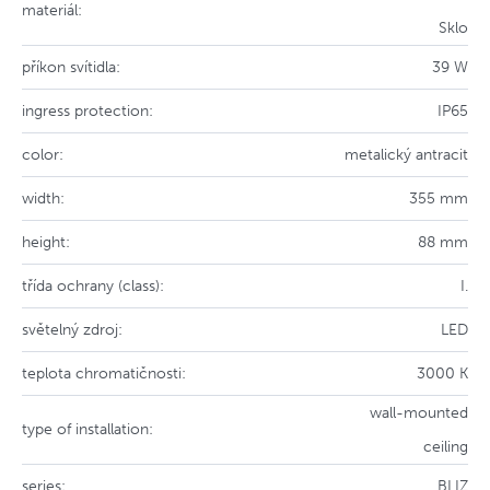
materiál:
Sklo
příkon svítidla:
39 W
ingress protection:
IP65
color:
metalický antracit
width:
355 mm
height:
88 mm
třída ochrany (class):
I.
světelný zdroj:
LED
teplota chromatičnosti:
3000 K
wall-mounted
type of installation:
ceiling
series:
BLIZ