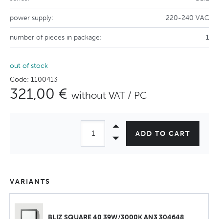
power supply:
220-240 VAC
number of pieces in package:
1
out of stock
Code: 1100413
321,00 €
without VAT / PC
ADD TO CART
VARIANTS
BLIZ SQUARE 40 39W/3000K AN3 304648