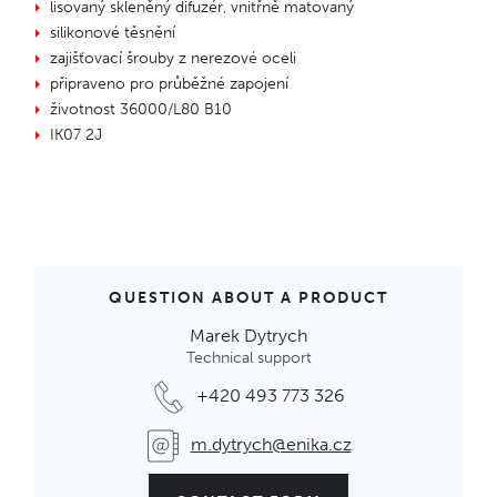
lisovaný skleněný difuzér, vnitřně matovaný
silikonové těsnění
zajišťovací šrouby z nerezové oceli
připraveno pro průběžné zapojení
životnost 36000/L80 B10
IK07 2J
QUESTION ABOUT A PRODUCT
Marek Dytrych
Technical support
+420 493 773 326
m.dytrych@enika.cz