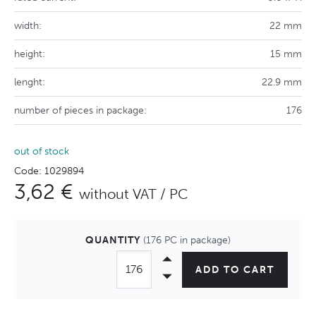
width:
22 mm
height:
15 mm
lenght:
22.9 mm
number of pieces in package:
176
out of stock
Code: 1029894
3,62 €
without VAT / PC
QUANTITY
(176 PC in package)
ADD TO CART