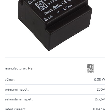
manufacturer:
Hahn
výkon:
0.35 W
primární napětí:
230V
sekundární napětí:
2x7,5V
rated current:
0.047 A