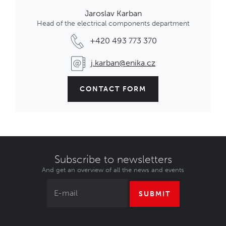
Jaroslav Karban
Head of the electrical components department
+420 493 773 370
j.karban@enika.cz
CONTACT FORM
Subscribe to newsletters
And get an overview of all the news and events
SUBMIT