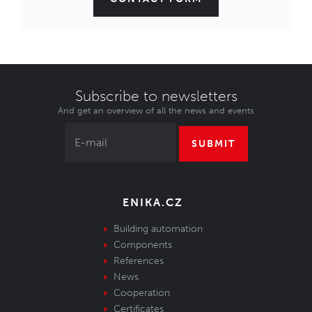
Subscribe to newsletters
And get an overview of all the news and events
SUBMIT
ENIKA.CZ
Building automation
Components
References
News
Cooperation
Certificates