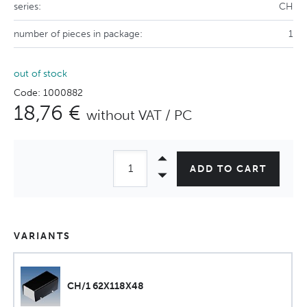
series:
CH
number of pieces in package:
1
out of stock
Code: 1000882
18,76 €
without VAT / PC
ADD TO CART
VARIANTS
CH/1 62X118X48