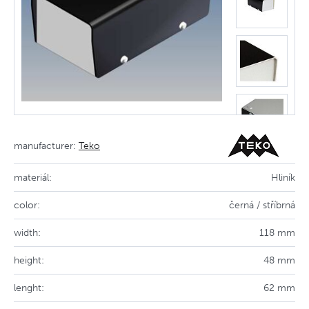
manufacturer:
Teko
materiál:
Hliník
color:
černá / stříbrná
width:
118 mm
height:
48 mm
lenght:
62 mm