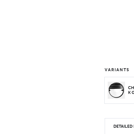
VARIANTS
CH
K 
DETAILED