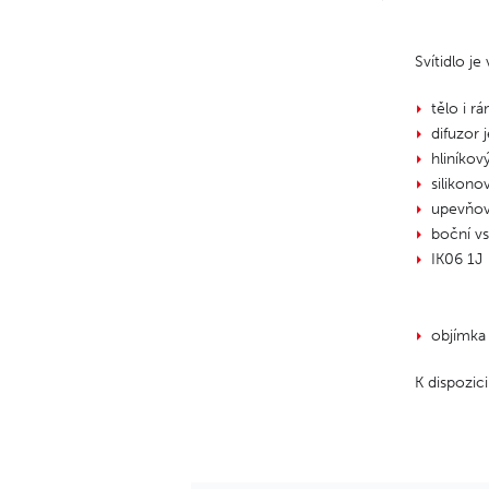
Svítidlo j
tělo i r
difuzor 
hliníkov
silikono
upevňova
boční vs
IK06 1J
objímka
K dispozici