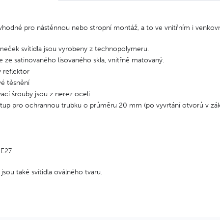
e vhodné pro nástěnnou nebo stropní montáž, a to ve vnitřním i venkov
ámeček svítidla jsou vyrobeny z technopolymeru.
je ze satinovaného lisovaného skla, vnitřně matovaný.
ý reflektor
vé těsnění
cí šrouby jsou z nerez oceli.
tup pro ochrannou trubku o průměru 20 mm (po vyvrtání otvorů v zákl
 E27
 jsou také svítidla oválného tvaru.