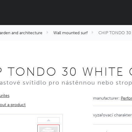
arden and architecture
Wall mounted surf
CHIP TONDO 30 
P TONDO 30 WHITE 
lastové svítidlo pro nástěnnou nebo stro
rites
manufacturer:
Perfo
out a product
vyzařovací charakteri