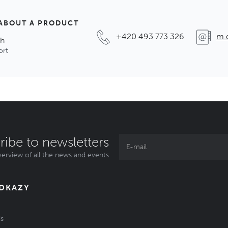
ABOUT A PRODUCT
+420 493 773 326
m.
ch
ort
ribe to newsletters
erview of all the news and events
ODKAZY
s