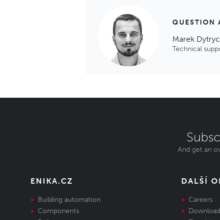
QUESTION 
Marek Dytry
Technical supp
Subsc
And get an ov
ENIKA.CZ
DALŠÍ 
Building automation
Careers
Components
Download