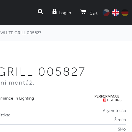
SEARCH
Log In
Cart
WHITE GRILL 005827
GRILL 005827
pní montáž.
rmance In Lighting
Asymetrická
stika:
Široká
Sklo