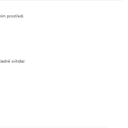
ním prostředí.
adně svítidla)