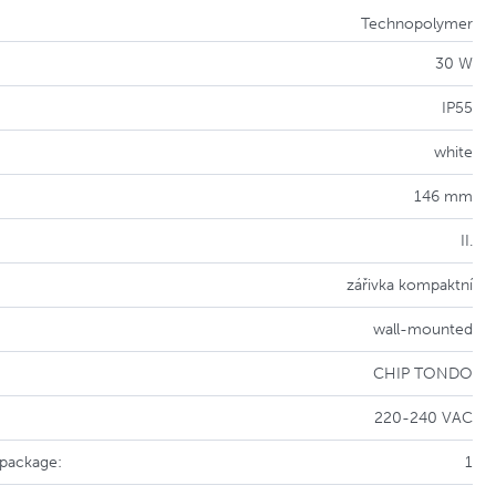
Technopolymer
30 W
IP55
white
146 mm
II.
zářivka kompaktní
wall-mounted
CHIP TONDO
220-240 VAC
 package:
1