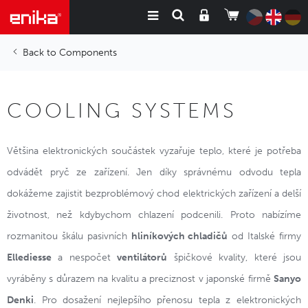
Components
COOLING SYSTEMS
Většina elektronických součástek vyzařuje teplo, které je potřeba
odvádět pryč ze zařízení. Jen díky správnému odvodu tepla
dokážeme zajistit bezproblémový chod elektrických zařízení a delší
životnost, než kdybychom chlazení podcenili. Proto nabízíme
rozmanitou škálu pasivních
hliníkových chladičů
od Italské firmy
Ellediesse
a nespočet
ventilátorů
špičkové kvality, které jsou
vyráběny s důrazem na kvalitu a preciznost v japonské firmě
Sanyo
Denki
. Pro dosažení nejlepšího přenosu tepla z elektronických