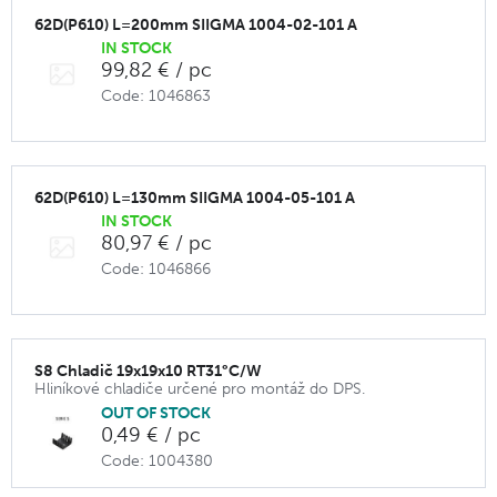
62D(P610) L=200mm SIIGMA 1004-02-101 A
IN STOCK
99,82 € / pc
Code: 1046863
62D(P610) L=130mm SIIGMA 1004-05-101 A
IN STOCK
80,97 € / pc
Code: 1046866
S8 Chladič 19x19x10 RT31°C/W
Hliníkové chladiče určené pro montáž do DPS.
OUT OF STOCK
0,49 € / pc
Code: 1004380