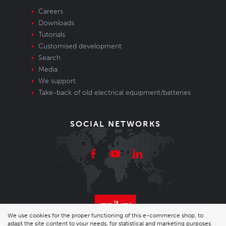
Careers
Downloads
Tutorials
Customised development
Search
Media
We support
Take-back of old electrical equipment/batteries
SOCIAL NETWORKS
We use cookies for the proper functioning of this e-commerce shop, to
adapt the site content to your needs, for statistical and marketing purposes