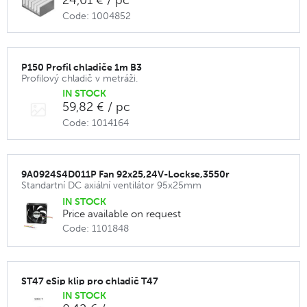
24,01 € / pc
Code: 1004852
P150 Profil chladiče 1m B3
Profilový chladič v metráži.
IN STOCK
59,82 € / pc
Code: 1014164
9A0924S4D011P Fan 92x25,24V-Lockse,3550r
Standartní DC axiální ventilátor 95x25mm
IN STOCK
Price available on request
Code: 1101848
ST47 eSip klip pro chladič T47
IN STOCK