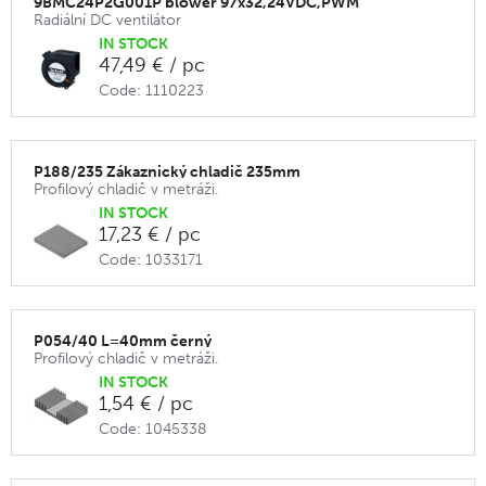
9BMC24P2G001P blower 97x32,24VDC,PWM
Radiální DC ventilátor
IN STOCK
47,49 € / pc
Code: 1110223
P188/235 Zákaznický chladič 235mm
Profilový chladič v metráži.
IN STOCK
17,23 € / pc
Code: 1033171
P054/40 L=40mm černý
Profilový chladič v metráži.
IN STOCK
1,54 € / pc
Code: 1045338