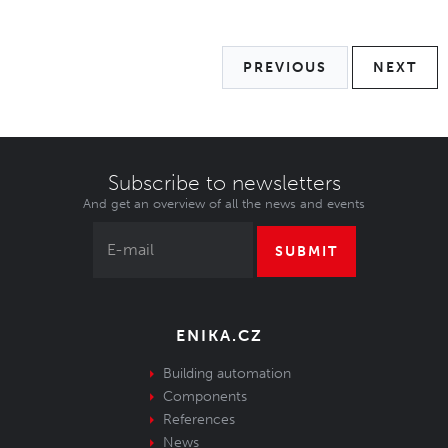
PREVIOUS
NEXT
Subscribe to newsletters
And get an overview of all the news and events
SUBMIT
ENIKA.CZ
Building automation
Components
References
News