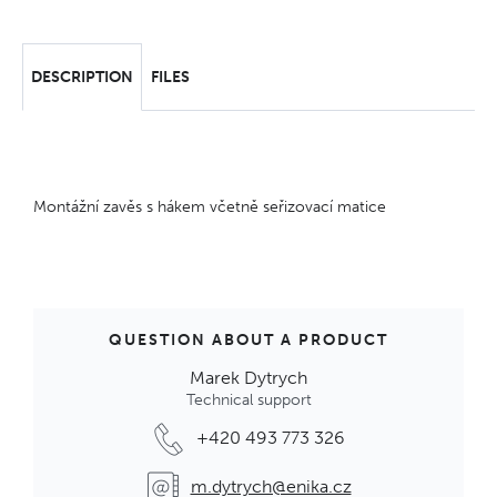
DESCRIPTION
FILES
Montážní zavěs s hákem včetně seřizovací matice
QUESTION ABOUT A PRODUCT
Marek Dytrych
Technical support
+420 493 773 326
m.dytrych@enika.cz