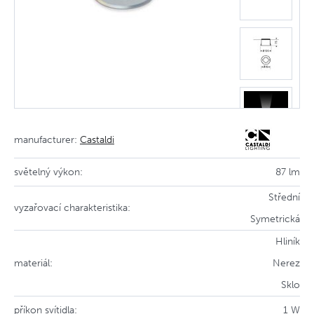
manufacturer:
Castaldi
světelný výkon:
87 lm
Střední
vyzařovací charakteristika:
Symetrická
Hliník
materiál:
Nerez
Sklo
příkon svítidla:
1 W