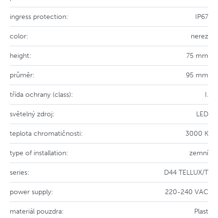
ingress protection:
IP67
color:
nerez
height:
75 mm
průměr:
95 mm
třída ochrany (class):
I.
světelný zdroj:
LED
teplota chromatičnosti:
3000 K
type of installation:
zemní
series:
D44 TELLUX/T
power supply:
220-240 VAC
materiál pouzdra:
Plast