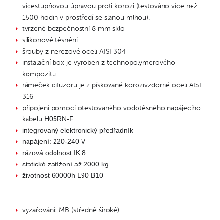
vícestupňovou úpravou proti korozi (testováno více než
1500 hodin v prostředí se slanou mlhou).
tvrzené bezpečnostní 8 mm sklo
silikonové těsnění
šrouby z nerezové oceli AISI 304
instalační box je vyroben z technopolymerového
kompozitu
rámeček difuzoru je z pískované korozivzdorné oceli AISI
316
připojení pomocí otestovaného vodotěsného napájecího
kabelu
H05RN-F
integrovaný elektronický předřadník
napájení: 220-240 V
rázová odolnost IK 8
statické zatížení až 2000 kg
životnost 60000h L90 B10
vyzařování: MB (středně široké)