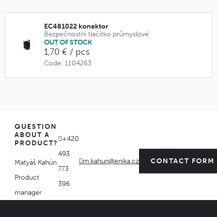
EC481022 konektor
Bezpečnostní tlačítko průmyslové
OUT OF STOCK
1,70 € / pcs
Code: 1104263
QUESTION
ABOUT A
+420
PRODUCT?
493
m.kahun@enika.cz
CONTACT FORM
Matyáš Kahún
773
Product
396
manager