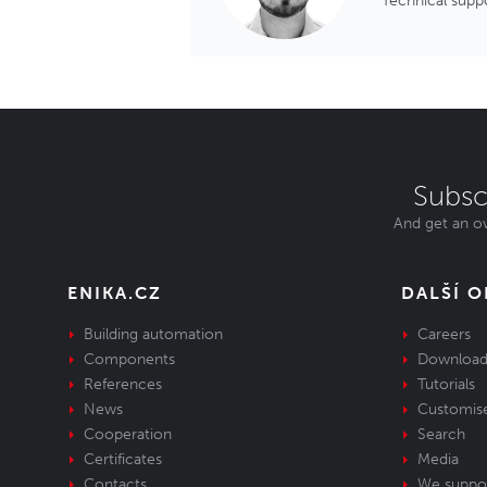
Technical supp
Subsc
And get an ov
ENIKA.CZ
DALŠÍ 
Building automation
Careers
Components
Download
References
Tutorials
News
Customis
Cooperation
Search
Certificates
Media
Contacts
We suppo