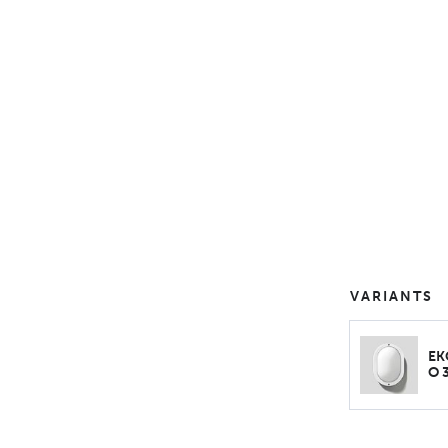
VARIANTS
EK
O 