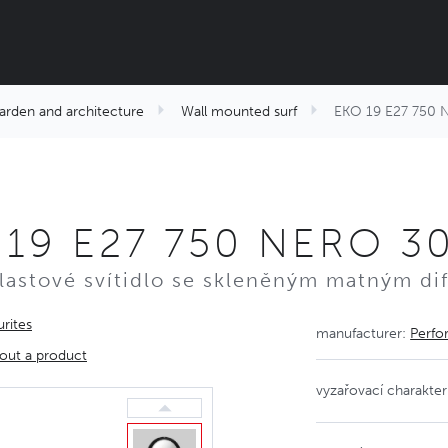
arden and architecture
Wall mounted surf
EKO 19 E27 750 
 19 E27 750 NERO 3
lastové svítidlo se skleněným matným di
rites
manufacturer:
Perfo
out a product
vyzařovací charakteri