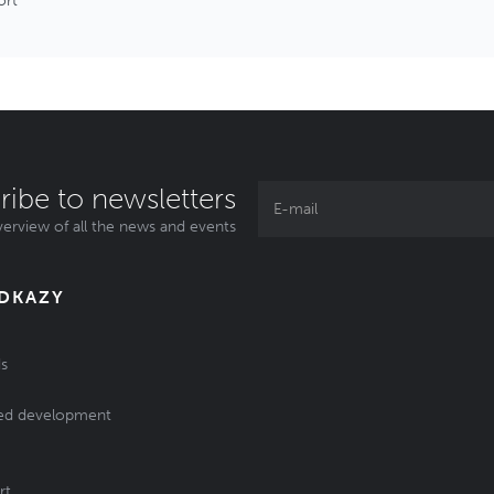
ort
ribe to newsletters
erview of all the news and events
ODKAZY
s
ed development
rt