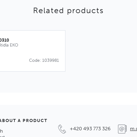
Related products
10310
ítidla EKO
Code: 1039981
ABOUT A PRODUCT
+420 493 773 326
m.
ch