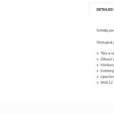
DETAILED
Svítidla j
Dostupná j
Tělo a r
Difuzor 
Hliníkov
Světelný
Upevňova
IK06 1J