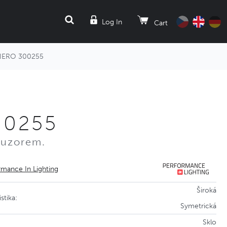
SEARCH
Log In
Cart
NERO 300255
00255
fuzorem.
rmance In Lighting
Široká
stika:
Symetrická
Sklo