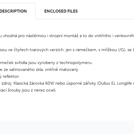
 DESCRIPTION
ENCLOSED FILES
sou vhodná pro nástěnnou i stropní montáž a to do vnitřního i venkovníh
sou ve čtyřech tvarových verzích: jen s rámečkem, s mřížkou (/G), se 
ámeček svítidla jsou vyrobeny z technopolymeru.
je ze satinovaného skla, vnitřně matovaný.
ý reflektor.
 zdroj: Klasická žárovka 60W nebo úsporné zářivky (Dullux EL Longlife
cí šrouby jsou z nerez oceli.