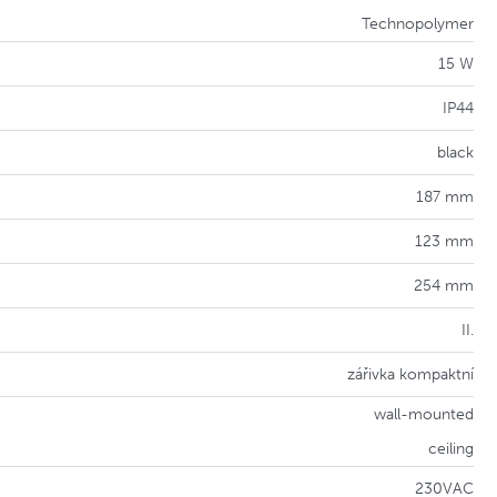
Technopolymer
15 W
IP44
black
187 mm
123 mm
254 mm
II.
zářivka kompaktní
wall-mounted
ceiling
230VAC