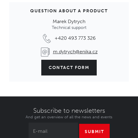
QUESTION ABOUT A PRODUCT
Marek Dytrych
Technical support
+420 493 773 326
m.dytrych@enika.cz
CONTACT FORM
Subscribe to newsletters
And get an overview of all the news and events
SUBMIT