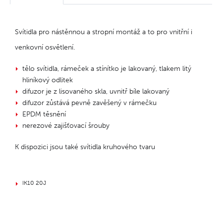
Svítidla pro nástěnnou a stropní montáž a to pro vnitřní i
venkovní osvětlení.
tělo svítidla, rámeček a stínítko je lakovaný, tlakem litý
hliníkový odlitek
difuzor je z lisovaného skla, uvnitř bíle lakovaný
difuzor zůstává pevně zavěšený v rámečku
EPDM těsnění
nerezové zajišťovací šrouby
K dispozici jsou také svítidla kruhového tvaru
IK10 20J