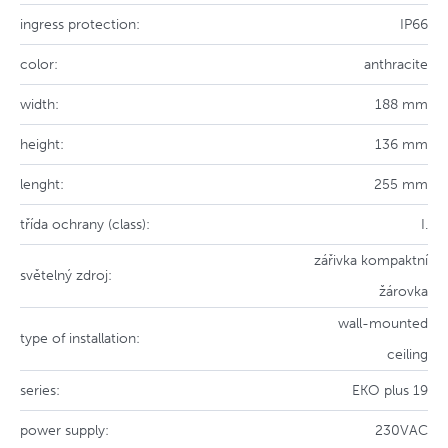
ingress protection:
IP66
color:
anthracite
width:
188 mm
height:
136 mm
lenght:
255 mm
třída ochrany (class):
I.
zářivka kompaktní
světelný zdroj:
žárovka
wall-mounted
type of installation:
ceiling
series:
EKO plus 19
power supply:
230VAC