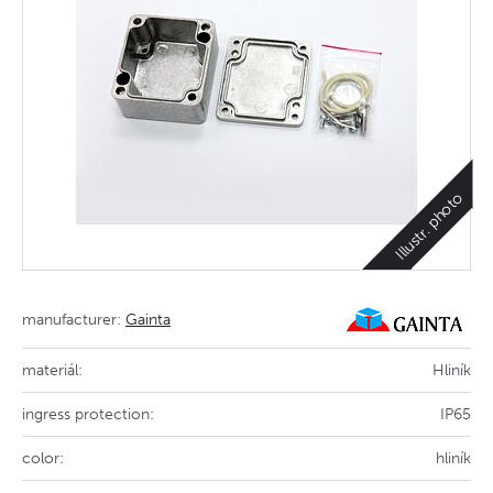
Illustr. photo
manufacturer:
Gainta
materiál:
Hliník
ingress protection:
IP65
color:
hliník