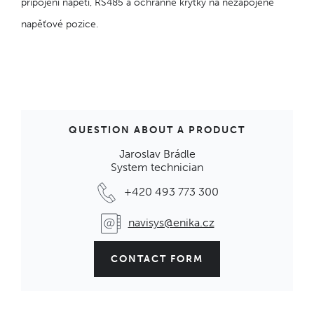
připojení napětí, RS485 a ochranné krytky na nezapojené
napěťové pozice.
QUESTION ABOUT A PRODUCT
Jaroslav Brádle
System technician
+420 493 773 300
navisys@enika.cz
CONTACT FORM