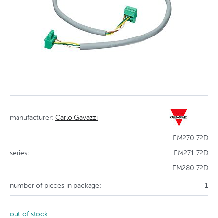
manufacturer:
Carlo Gavazzi
EM270 72D
series:
EM271 72D
EM280 72D
number of pieces in package:
1
out of stock