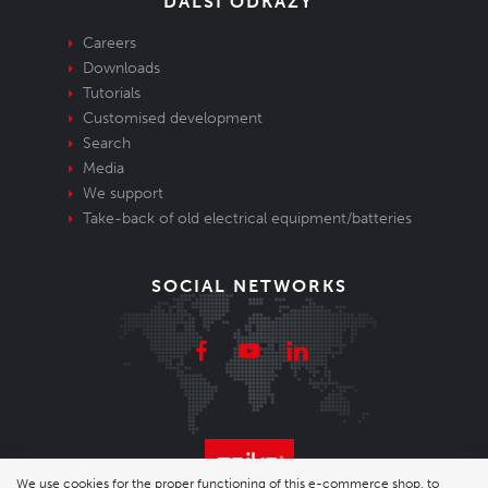
DALŠÍ ODKAZY
Careers
Downloads
Tutorials
Customised development
Search
Media
We support
Take-back of old electrical equipment/batteries
SOCIAL NETWORKS
We use cookies for the proper functioning of this e-commerce shop, to