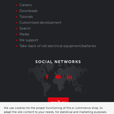
Careers
Downloads
Tutorials
Customised development
Search
Media
We support
Take-back of old electrical equipment/batteries
SOCIAL NETWORKS
We use cookies for the proper functioning of this e-commerce shop, to
adapt the site content to your needs, for statistical and marketing purposes