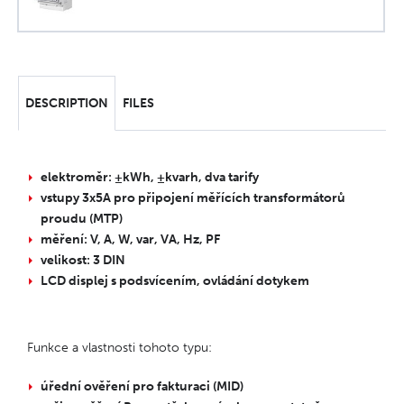
DESCRIPTION
FILES
elektroměr: ±kWh, ±kvarh, dva tarify
vstupy 3x5A pro připojení měřících transformátorů
proudu (MTP)
měření: V, A, W, var, VA, Hz, PF
velikost: 3 DIN
LCD displej s podsvícením, ovládání dotykem
Funkce a vlastnosti tohoto typu:
úřední ověření pro fakturaci (MID)