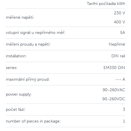
Tarifní počítadla kWh
230 V
měřené napětí:
400 V
vstupní signál u nepřímého měř:
5A
měření proudu a napětí:
Nepřímé
installation:
DIN rail
series:
EM330 DIN
maximální přímý proud:
--- A
90-260VAC
power supply:
90-260VDC
počet fází:
3
number of pieces in package:
1