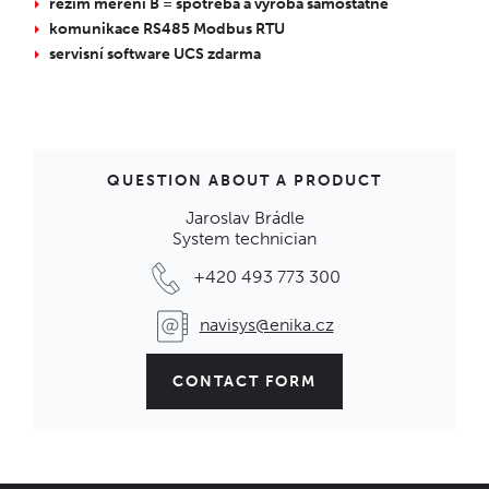
režim měření B = spotřeba a výroba samostatně
komunikace RS485 Modbus RTU
servisní software UCS zdarma
QUESTION ABOUT A PRODUCT
Jaroslav Brádle
System technician
+420 493 773 300
navisys@enika.cz
CONTACT FORM