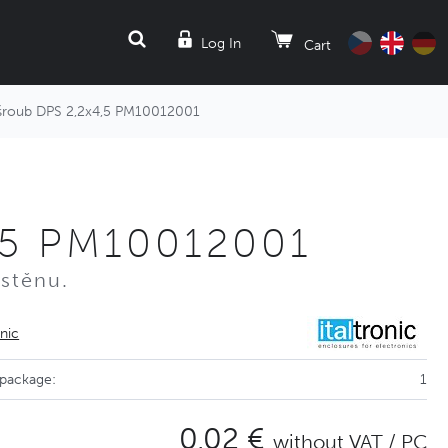
SEARCH
Log In
Cart
roub DPS 2,2x4,5 PM10012001
,5 PM10012001
 stěnu.
onic
 package:
1
0,02 €
without VAT / PC