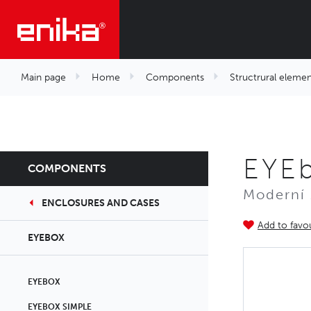
Main page
Home
Components
Structrural elemen
EYE
COMPONENTS
Moderní 
ENCLOSURES AND CASES
Add to favou
EYEBOX
EYEBOX
EYEBOX SIMPLE