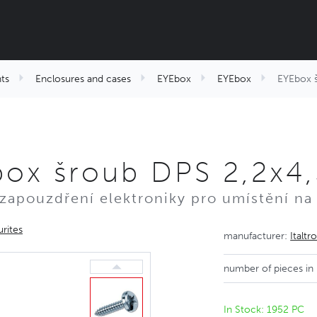
ts
Enclosures and cases
EYEbox
EYEbox
EYEbox š
box šroub DPS 2,2x4
zapouzdření elektroniky pro umístění na
rites
manufacturer:
Italtr
number of pieces in
In Stock: 1952 PC