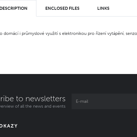
 DESCRIPTION
ENCLOSED FILES
LINKS
 domácí i průmyslové využití s elektronikou pro řízení vytápění, se
ribe to newsletters
erview of all the news and events
ODKAZY