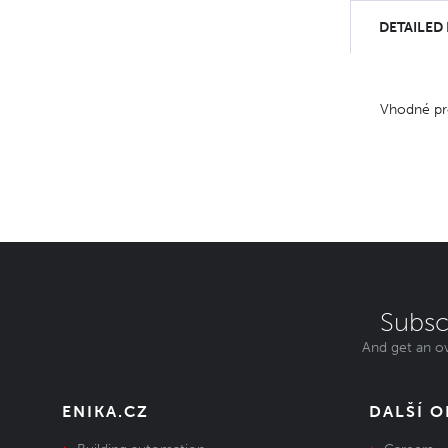
DETAILED
Vhodné pro
Subsc
And get an ov
ENIKA.CZ
DALŠÍ 