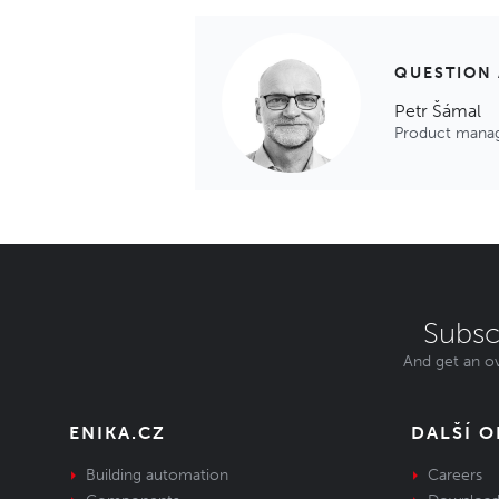
QUESTION
Petr Šámal
Product mana
Subsc
And get an ov
ENIKA.CZ
DALŠÍ 
Building automation
Careers