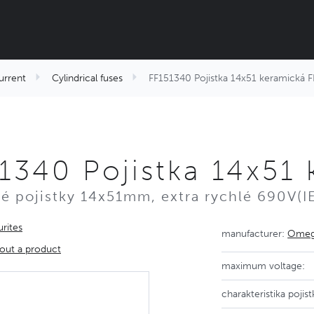
urrent
Cylindrical fuses
FF151340 Pojistka 14x51 keramická 
1340 Pojistka 14x51
é pojistky 14x51mm, extra rychlé 690V(I
rites
manufacturer:
Omega
out a product
maximum voltage:
charakteristika pojist