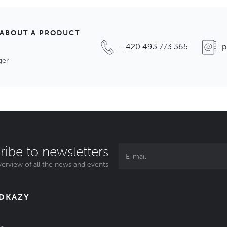
 ABOUT A PRODUCT
+420 493 773 365
p
ger
ribe to newsletters
erview of all the news and events
ODKAZY