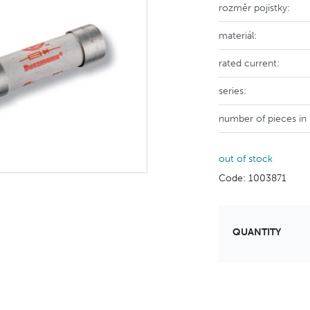
rozměr pojistky:
materiál:
rated current:
series:
number of pieces in
out of stock
Code: 1003871
QUANTITY