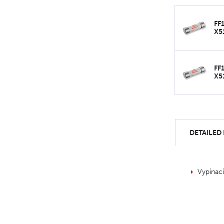
FF
X5
FF
X5
DETAILED
Vypínac