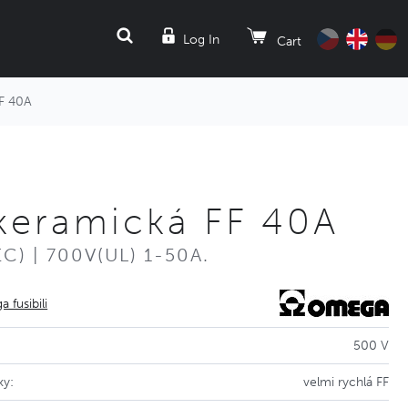
SEARCH
Log In
Cart
FF 40A
 keramická FF 40A
EC) | 700V(UL) 1-50A.
 fusibili
500 V
ky:
velmi rychlá FF