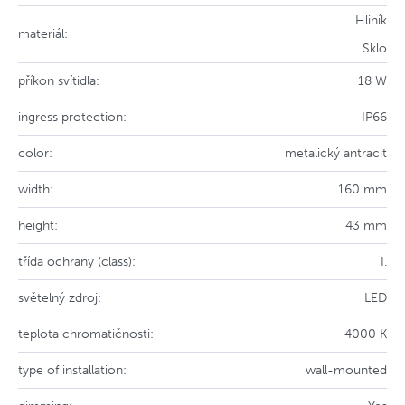
Hliník
materiál:
Sklo
příkon svítidla:
18 W
ingress protection:
IP66
color:
metalický antracit
width:
160 mm
height:
43 mm
třída ochrany (class):
I.
světelný zdroj:
LED
teplota chromatičnosti:
4000 K
type of installation:
wall-mounted