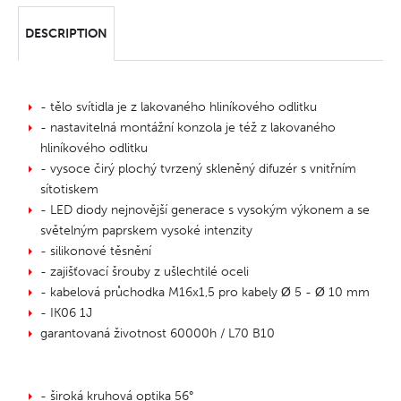
DESCRIPTION
- tělo svítidla je z lakovaného hliníkového odlitku
- nastavitelná montážní konzola je též z lakovaného
hliníkového odlitku
- vysoce čirý plochý tvrzený skleněný difuzér s vnitřním
sítotiskem
- LED diody nejnovější generace s vysokým výkonem a se
světelným paprskem vysoké intenzity
- silikonové těsnění
- zajišťovací šrouby z ušlechtilé oceli
- kabelová průchodka M16x1,5 pro kabely Ø 5 - Ø 10 mm
- IK06 1J
garantovaná životnost 60000h / L70 B10
- široká kruhová optika 56°