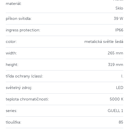
materiál:
Sklo
příkon svítidla:
39 W
ingress protection:
IP66
color:
metalická světle šedá
width:
265 mm
height:
319 mm
třída ochrany (class):
I.
světelný zdroj:
LED
teplota chromatičnosti:
5000 K
series:
GUELL 1
tloušťka:
85