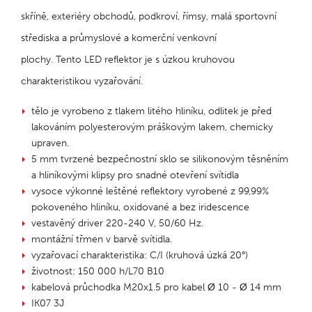
skříně, exteriéry obchodů, podkroví, římsy, malá sportovní
střediska a průmyslové a komerční venkovní
plochy. Tento LED reflektor je s úzkou kruhovou
charakteristikou vyzařování.
tělo je vyrobeno z tlakem litého hliníku, odlitek je před
lakováním polyesterovým práškovým lakem, chemicky
upraven.
5 mm tvrzené bezpečnostní sklo se silikonovým těsněním
a hliníkovými klipsy pro snadné otevření svítidla
vysoce výkonné leštěné reflektory vyrobené z 99,99%
pokoveného hliníku, oxidované a bez iridescence
vestavěný driver 220-240 V, 50/60 Hz.
montážní třmen v barvě svítidla.
vyzařovací charakteristika: C/I (kruhová úzká 20°)
životnost: 150 000 h/L70 B10
kabelová průchodka M20x1.5 pro kabel Ø 10 - Ø 14 mm
IK07 3J