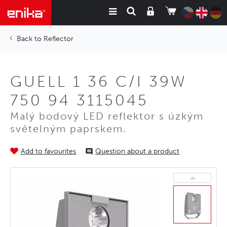
Reflector
GUELL 1 36 C/I 39W
750 94 3115045
Malý bodový LED reflektor s úzkým
světelným paprskem.
Add to favourites
Question about a product