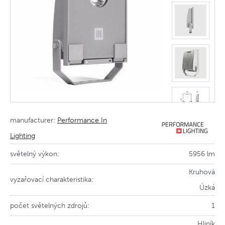
manufacturer:
Performance In
Lighting
světelný výkon:
5956 lm
Kruhová
vyzařovací charakteristika:
Úzká
počet světelných zdrojů:
1
Hliník