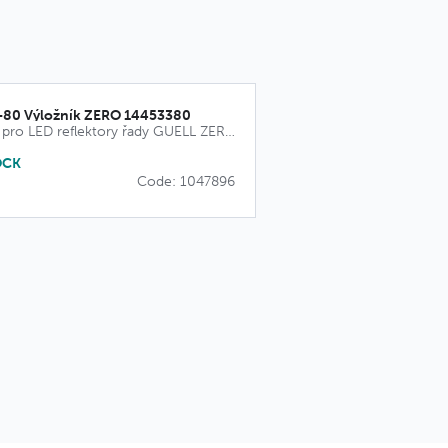
80 Výložník ZERO 14453380
Příslušenství pro LED reflektory řady GUELL ZERO
OCK
Code: 1047896