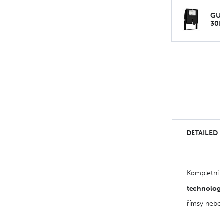
GU
30
DETAILED
Kompletní 
technolog
římsy nebo