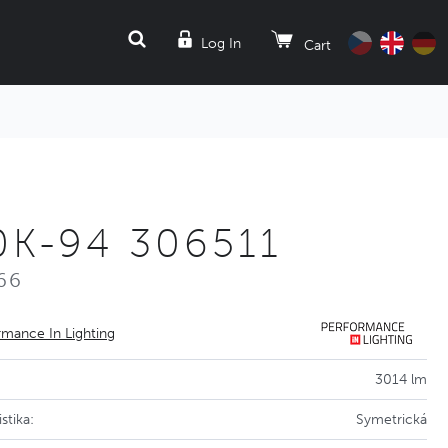
SEARCH
Log In
Cart
K-94 306511
P66
rmance In Lighting
3014 lm
stika:
Symetrická