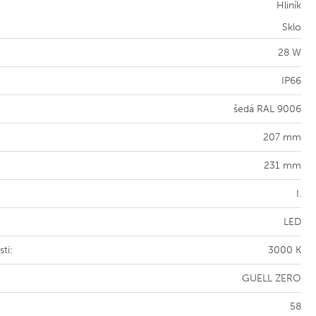
Hliník
Sklo
28 W
IP66
šedá RAL 9006
207 mm
231 mm
I.
LED
ti:
3000 K
GUELL ZERO
58