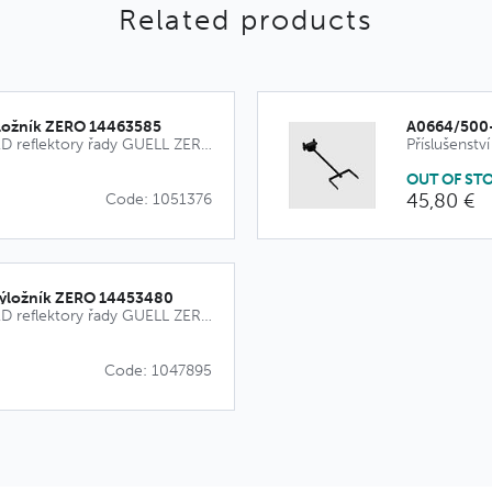
Related products
ložník ZERO 14463585
A0664/500-
Příslušenství pro LED reflektory řady GUELL ZERO
OUT OF ST
45,80 €
Code: 1051376
ýložník ZERO 14453480
Příslušenství pro LED reflektory řady GUELL ZERO
Code: 1047895