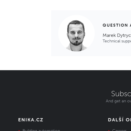
QUESTION 
Marek Dytry
Technical supp
Subsc
And get an ov
ENIKA.CZ
DALŠÍ 
Building automation
Careers