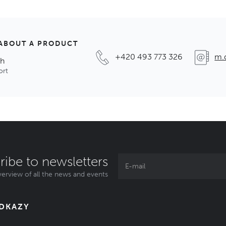
ABOUT A PRODUCT
+420 493 773 326
m.
ch
ort
ribe to newsletters
erview of all the news and events
ODKAZY