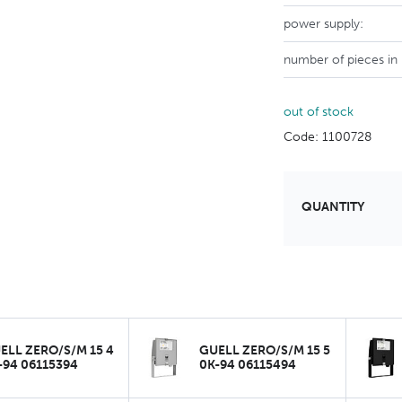
power supply:
number of pieces in
out of stock
Code: 1100728
QUANTITY
ELL ZERO/S/M 15 4
GUELL ZERO/S/M 15 5
-94 06115394
0K-94 06115494