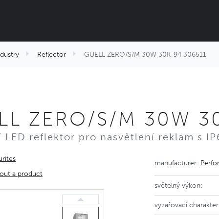
ndustry
Reflector
GUELL ZERO/S/M 30W 30K-94 306511
LL ZERO/S/M 30W 30
 LED reflektor pro nasvětlení reklam s I
rites
manufacturer:
Perfo
out a product
světelný výkon:
vyzařovací charakteri