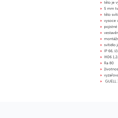
tělo je 
5 mm tv
tělo sví
vysoce v
pojistné
vestavě
montážní
svítidl
IP 66, (
IK06 1,2
Ra 80
životno
vyzařova
GUELL Z