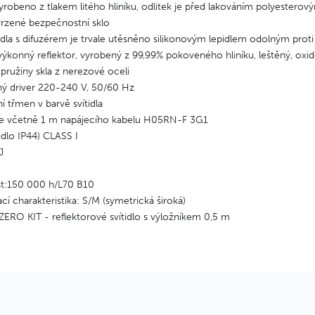
vyrobeno z tlakem litého hliníku, odlitek je před lakováním polyester
rzené bezpečnostní sklo
tidla s difuzérem je trvale utěsněno silikonovým lepidlem odolným pro
ýkonný reflektor, vyrobený z 99,99% pokoveného hliníku, leštěný, oxi
 pružiny skla z nerezové oceli
ný driver 220-240 V, 50/60 Hz
 třmen v barvě svítidla
o je včetně 1 m napájecího kabelu H05RN-F 3G1
čidlo IP44) CLASS I
J
st:150 000 h/L70 B10
cí charakteristika: S/M (symetrická široká)
ERO KIT - reflektorové svítidlo s výložníkem 0,5 m