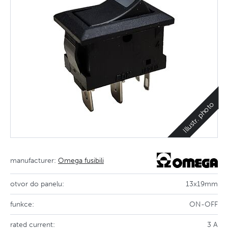
Illustr. photo
manufacturer:
Omega fusibili
otvor do panelu:
13x19mm
funkce:
ON-OFF
rated current:
3 A