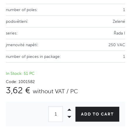
number of poles:
1
podsvětlení:
Zelené
series:
Řada I
jmenovité napětí:
250 VAC
number of pieces in package:
1
In Stock: 51 PC
Code: 1001582
3,62 €
without VAT / PC
ADD TO CART