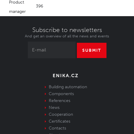
Product
396
manager
Subscribe to newsletters
And get an overview of all the news and events
SUBMIT
ENIKA.CZ
Building automation
Components
References
News
Cooperation
Certificates
Contacts