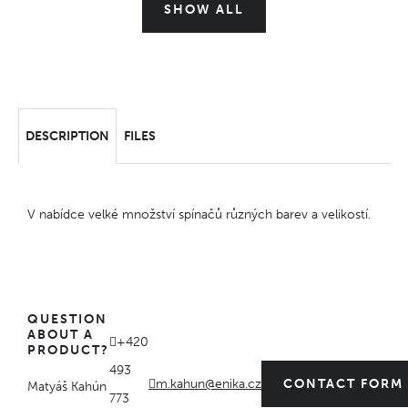
SHOW ALL
DESCRIPTION
FILES
V nabídce velké množství spínačů různých barev a velikostí.
QUESTION
ABOUT A
+420
PRODUCT?
493
m.kahun@enika.cz
CONTACT FORM
Matyáš Kahún
773