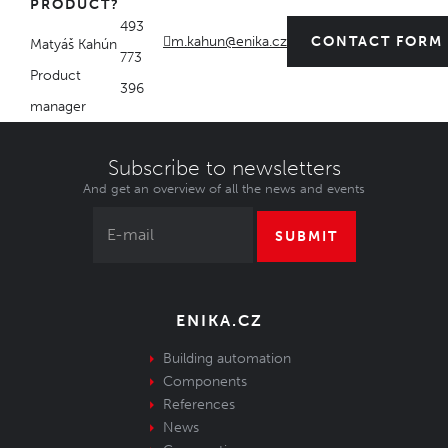
PRODUCT?
493
m.kahun@enika.cz
CONTACT FORM
Matyáš Kahún
773
Product
396
manager
Subscribe to newsletters
And get an overview of all the news and events
SUBMIT
ENIKA.CZ
Building automation
Components
References
News