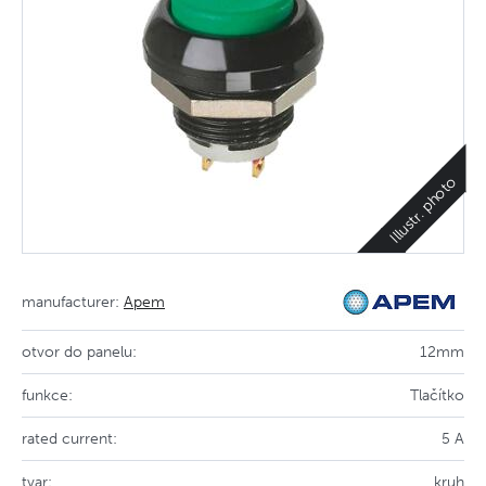
Illustr. photo
manufacturer:
Apem
otvor do panelu:
12mm
funkce:
Tlačítko
rated current:
5 A
tvar:
kruh