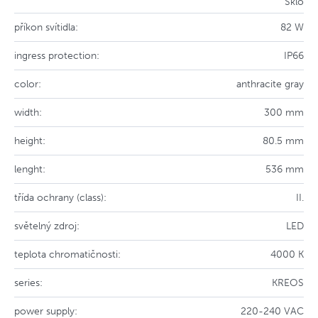
Sklo
příkon svítidla:
82 W
ingress protection:
IP66
color:
anthracite gray
width:
300 mm
height:
80.5 mm
lenght:
536 mm
třída ochrany (class):
II.
světelný zdroj:
LED
teplota chromatičnosti:
4000 K
series:
KREOS
power supply:
220-240 VAC