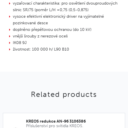
vyzařovací charakteristika: pro osvětlení dvouproudových
silnic SR/75 (poměr L/H =0,75 (0,5-0,875)
vysoce efektivní elektronický driver na vyjímatelné
pozinkované desce
doplněno přepěťovou ochranou (do 10 kV)
vnější šrouby z nerezové oceli
IK08 9J
životnost: 100 000 h/ L90 B10
Related products
KREOS redukce AN-96 3106386
Příslušenství pro svítidla KREOS.