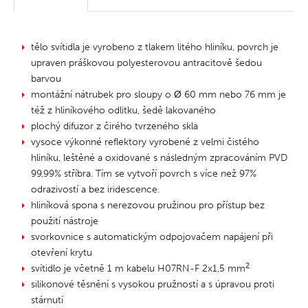
tělo svítidla je vyrobeno z tlakem litého hliníku, povrch je
upraven práškovou polyesterovou antracitově šedou
barvou
montážní nátrubek pro sloupy o Ø 60 mm nebo 76 mm je
též z hliníkového odlitku, šedě lakovaného
plochý difuzor z čirého tvrzeného skla
vysoce výkonné reflektory vyrobené z velmi čistého
hliníku, leštěné a oxidované s následným zpracováním PVD
99,99% stříbra. Tím se vytvoří povrch s více než 97%
odrazivostí a bez iridescence.
hliníková spona s nerezovou pružinou pro přístup bez
použití nástroje
svorkovnice s automatickým odpojovačem napájení při
otevření krytu
2
svítidlo je včetně 1 m kabelu H07RN-F 2x1,5 mm
silikonové těsnění s vysokou pružností a s úpravou proti
stárnutí