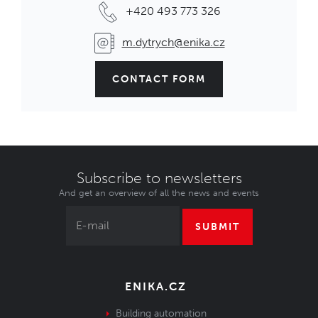
+420 493 773 326
m.dytrych@enika.cz
CONTACT FORM
Subscribe to newsletters
And get an overview of all the news and events
SUBMIT
ENIKA.CZ
Building automation