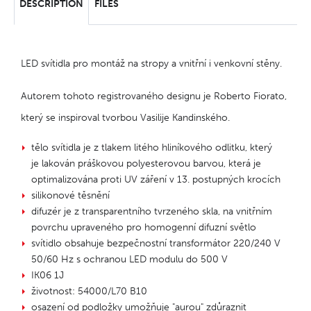
DESCRIPTION
FILES
LED svítidla pro montáž na stropy a vnitřní i venkovní stěny.
Autorem tohoto registrovaného designu je Roberto Fiorato,
který se inspiroval tvorbou Vasilije Kandinského.
tělo svítidla je z tlakem litého hliníkového odlitku, který
je lakován práškovou polyesterovou barvou, která je
optimalizována proti UV záření v 13. postupných krocích
silikonové těsnění
difuzér je z transparentního tvrzeného skla, na vnitřním
povrchu upraveného pro homogenní difuzní světlo
svítidlo obsahuje bezpečnostní transformátor 220/240 V
50/60 Hz s ochranou LED modulu do 500 V
IK06 1J
životnost: 54000/L70 B10
osazení od podložky umožňuje "aurou" zdůraznit