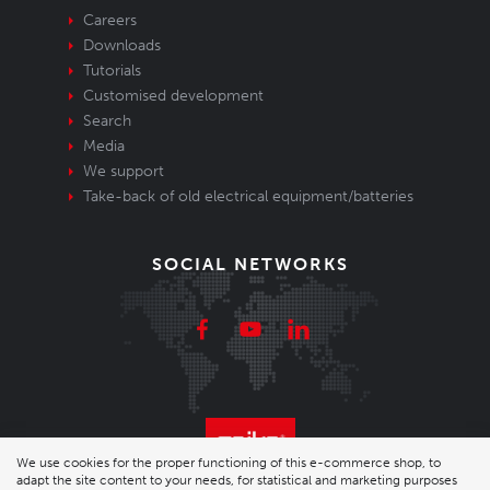
Careers
Downloads
Tutorials
Customised development
Search
Media
We support
Take-back of old electrical equipment/batteries
SOCIAL NETWORKS
We use cookies for the proper functioning of this e-commerce shop, to
adapt the site content to your needs, for statistical and marketing purposes