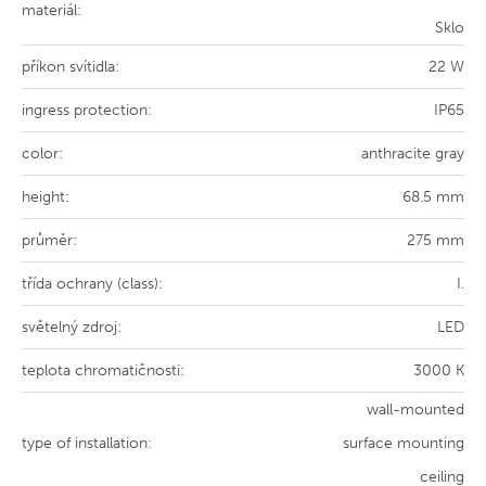
materiál:
Sklo
příkon svítidla:
22 W
ingress protection:
IP65
color:
anthracite gray
height:
68.5 mm
průměr:
275 mm
třída ochrany (class):
I.
světelný zdroj:
LED
teplota chromatičnosti:
3000 K
wall-mounted
type of installation:
surface mounting
ceiling