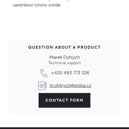
ojedinělost tohoto svítidla
QUESTION ABOUT A PRODUCT
Marek Dytrych
Technical support
+420 493 773 326
m.dytrych@enika.cz
CONTACT FORM