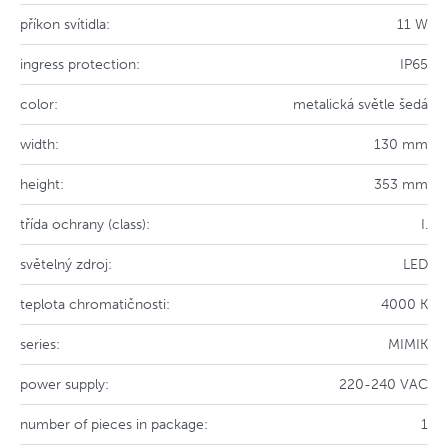
příkon svítidla:
11 W
ingress protection:
IP65
color:
metalická světle šedá
width:
130 mm
height:
353 mm
třída ochrany (class):
I.
světelný zdroj:
LED
teplota chromatičnosti:
4000 K
series:
MIMIK
power supply:
220-240 VAC
number of pieces in package:
1