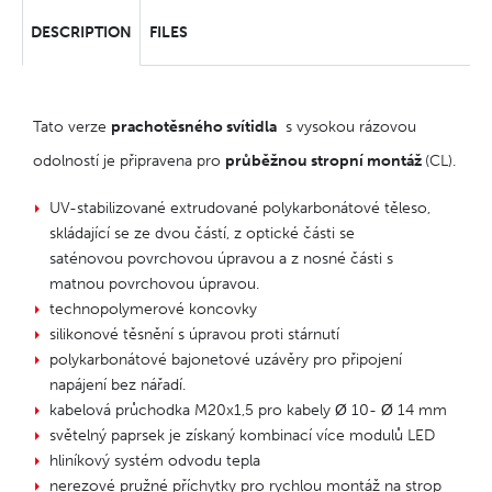
DESCRIPTION
FILES
Tato verze
prachotěsného svítidla
s vysokou rázovou
odolností je připravena pro
průběžnou stropní montáž
(CL).
UV-stabilizované extrudované polykarbonátové těleso,
skládající se ze dvou částí, z optické části se
saténovou povrchovou úpravou a z nosné části s
matnou povrchovou úpravou.
technopolymerové koncovky
silikonové těsnění s úpravou proti stárnutí
polykarbonátové bajonetové uzávěry pro připojení
napájení bez nářadí.
kabelová průchodka M20x1,5 pro kabely Ø 10- Ø 14 mm
světelný paprsek je získaný kombinací více modulů LED
hliníkový systém odvodu tepla
nerezové pružné příchytky pro rychlou montáž na strop