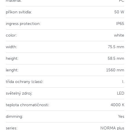
materiál:
PC
příkon svítidla:
50 W
ingress protection:
IP65
color:
white
width:
75.5 mm
height:
58.5 mm
lenght:
1560 mm
třída ochrany (class):
I.
světelný zdroj:
LED
teplota chromatičnosti:
4000 K
dimming:
Yes
series:
NORMA plus