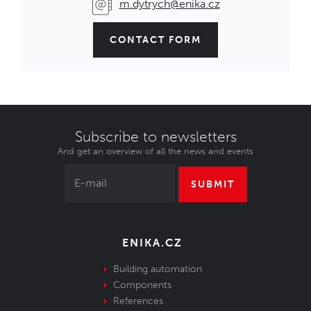
m.dytrych@enika.cz
CONTACT FORM
Subscribe to newsletters
And get an overview of all the news and events
SUBMIT
ENIKA.CZ
Building automation
Components
References