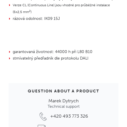
Verze CL (Continuous Line) jsou vhodné pro průběžné instalace
(5x2,5 mm²)
rázová odolnost: IK09 15J
garantovaná životnost: 44000 h při L80 B10
stmívatelný předřadník dle protokolu DALI
QUESTION ABOUT A PRODUCT
Marek Dytrych
Technical support
+420 493 773 326