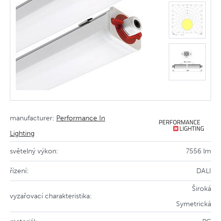
manufacturer:
Performance In
Lighting
světelný výkon:
7556 lm
řízení:
DALI
Široká
vyzařovací charakteristika:
Symetrická