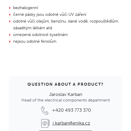
bezhalogenní
černé pásky jsou odolné vůči UV záření
odolné vůči olejům, benzínu, slané vodě, rozpouštědlům,
zásaditým látkám atd.
omezená odolnost kyselinám
nejsou odolné fenolům
QUESTION ABOUT A PRODUCT?
Jaroslav Karban
Head of the electrical components department
+420 493 773 370
j.karban@enika.cz