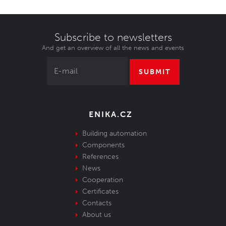
Subscribe to newsletters
And get an overview of all the news and events
SUBMIT
ENIKA.CZ
Building automation
Components
References
News
Cooperation
Certificates
Contacts
About us