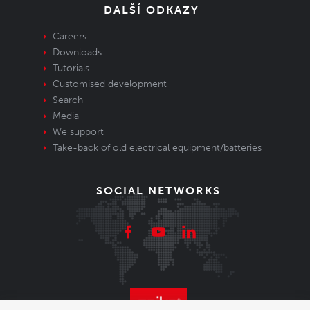
DALŠÍ ODKAZY
Careers
Downloads
Tutorials
Customised development
Search
Media
We support
Take-back of old electrical equipment/batteries
SOCIAL NETWORKS