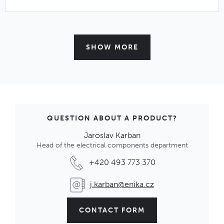
SHOW MORE
SA3150 Nástroj pro kontakty
Příslušenství pro konektory MINI BUCCANEER
OUT OF STOCK
Price available on request
Code: 1002460
QUESTION ABOUT A PRODUCT?
Jaroslav Karban
Head of the electrical components department
SA3149/1 Pájecí dutinka
Příslušenství pro konektory MINI BUCCANEER
+420 493 773 370
OUT OF STOCK
0,94 € / pcs
j.karban@enika.cz
Code: 1002459
CONTACT FORM