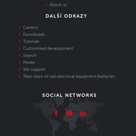
About us
PX0811Víčko vnější závit
Příslušenství pro konektory MINI BUCCANEER
DALŠÍ ODKAZY
OUT OF STOCK
Price available on request
Careers
Code: 1002267
Downloads
Tutorials
Customised development
Search
PX0810 Víčko vnitřní závit
Media
Příslušenství pro konektory MINI BUCCANEER
IN STOCK
We support
2,31 €
Take-back of old electrical equipment/batteries
Code: 1002266
SOCIAL NETWORKS