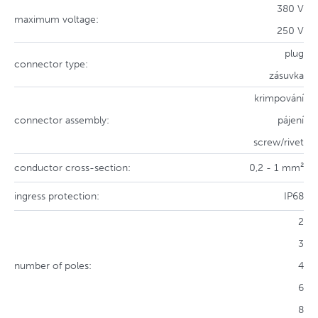
380 V
maximum voltage:
250 V
plug
connector type:
zásuvka
krimpování
connector assembly:
pájení
screw/rivet
conductor cross-section:
0,2 - 1 mm²
ingress protection:
IP68
2
3
number of poles:
4
6
8