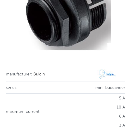
manufacturer:
Bulgin
series:
mini-buccaneer
5 A
10 A
maximum current:
6 A
3 A