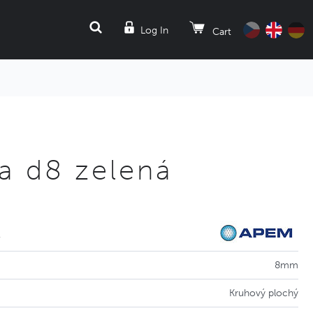
SEARCH
Log In
Cart
 d8 zelená
m
8mm
Kruhový plochý