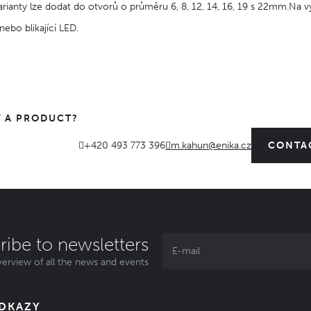
rianty lze dodat do otvorů o průměru 6, 8, 12, 14, 16, 19 s 22mm.Na výb
nebo blikající LED.
 A PRODUCT?
+420 493 773 396
m.kahun@enika.cz
CONTA
ribe to newsletters
erview of all the news and events
ODKAZY