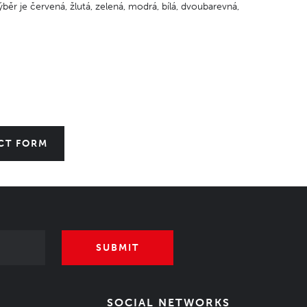
ěr je červená, žlutá, zelená, modrá, bílá, dvoubarevná,
CT FORM
SUBMIT
SOCIAL NETWORKS