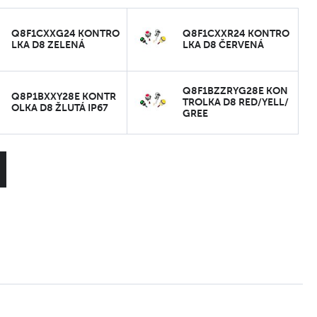
Q8F1CXXG24 KONTRO
Q8F1CXXR24 KONTRO
LKA D8 ZELENÁ
LKA D8 ČERVENÁ
Q8F1BZZRYG28E KON
Q8P1BXXY28E KONTR
TROLKA D8 RED/YELL/
OLKA D8 ŽLUTÁ IP67
GREE