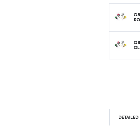
Q8
RO
Q8
OL
DETAILED