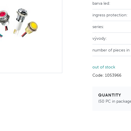
barva led:
ingress protection:
series:
vývody:
number of pieces in
out of stock
Code: 1053966
QUANTITY
(50 PC in packag