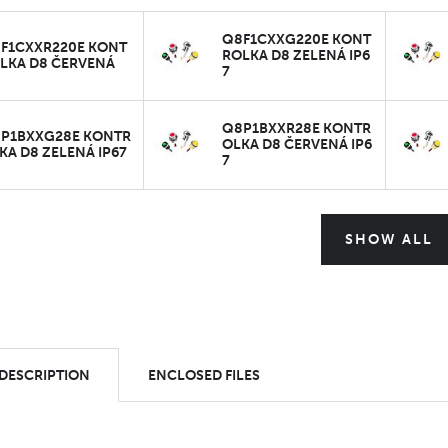
Q8F1CXXG220E KONT
F1CXXR220E KONT
ROLKA D8 ZELENÁ IP6
LKA D8 ČERVENÁ
7
Q8P1BXXR28E KONTR
P1BXXG28E KONTR
OLKA D8 ČERVENÁ IP6
KA D8 ZELENÁ IP67
7
SHOW ALL
 DESCRIPTION
ENCLOSED FILES