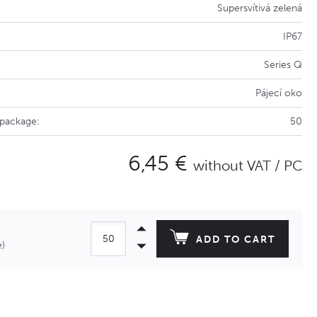
Supersvítivá zelená
IP67
Series Q
Pájecí oko
 package:
50
6,45 €
without VAT / PC
ADD TO CART
e)