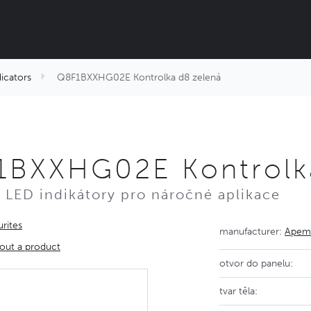
dicators
Q8F1BXXHG02E Kontrolka d8 zelená
1BXXHG02E Kontrolka
 LED indikátory pro náročné aplikace
rites
manufacturer:
Ape
out a product
otvor do panelu:
tvar těla: