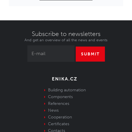
Subscribe to newsletters
And get an overview of all the news and events
SUBMIT
ENIKA.CZ
Building automation
Components
References
News
Cooperation
Certificates
Contacts