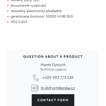
světelný zdroj: LED
dvoustranné vyzařování
vestavěný elektronický předřadník
garantovaná životnost: 50000 h/L80 B10
IK02 0,20J
QUESTION ABOUT A PRODUCT
Marek Dytrych
Technical support
+420 493 773 326
m.dytrych@enika.cz
CONTACT FORM