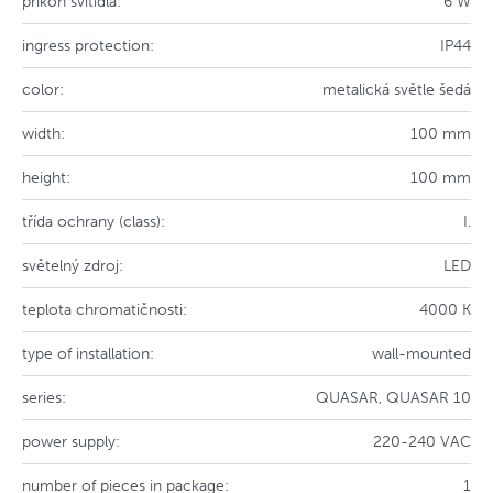
příkon svítidla:
6 W
ingress protection:
IP44
color:
metalická světle šedá
width:
100 mm
height:
100 mm
třída ochrany (class):
I.
světelný zdroj:
LED
teplota chromatičnosti:
4000 K
type of installation:
wall-mounted
series:
QUASAR, QUASAR 10
power supply:
220-240 VAC
number of pieces in package:
1