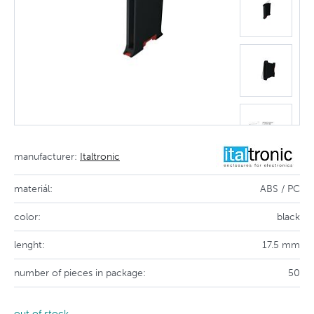
manufacturer:
Italtronic
materiál:
ABS / PC
color:
black
lenght:
17.5 mm
number of pieces in package:
50
out of stock