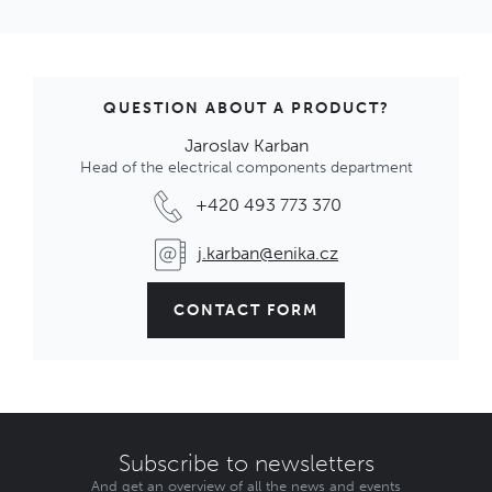
RAILBOX Kryt PRT černý P10000192T
Univerzální příslušenství pro Railboxy.
IN STOCK
0,46 €
Code: 1009901
QUESTION ABOUT A PRODUCT?
Jaroslav Karban
Head of the electrical components department
RAILBOX Panel PRP12 černý P10020192P
Univerzální příslušenství pro Railboxy.
+420 493 773 370
IN STOCK
0,46 €
j.karban@enika.cz
Code: 1009584
CONTACT FORM
Subscribe to newsletters
And get an overview of all the news and events