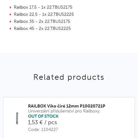
Railbox 17,5 - 1x 22.TBUS2175
Railbox 22,5 - 1x 22.TBUS2225
Railbox 35 - 2x 22.TBUS2175
Railbox 45 - 2x 22.TBUS2225
Related products
RAILBOX Víko čiré 12mm P10020721P
Univerzální příslušenství pro Railboxy.
OUT OF STOCK
1,53 € / pcs
Code: 1104227