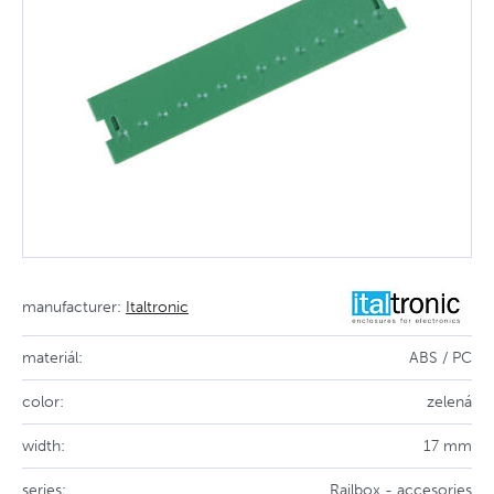
manufacturer:
Italtronic
materiál:
ABS / PC
color:
zelená
width:
17 mm
series:
Railbox - accesories