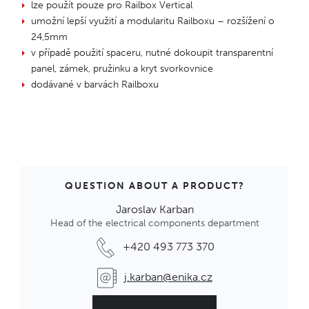
lze použít pouze pro Railbox Vertical
umožní lepší využití a modularitu Railboxu – rozšížení o
24,5mm
v případě použití spaceru, nutné dokoupit transparentní
panel, zámek, pružinku a kryt svorkovnice
dodávané v barvách Railboxu
QUESTION ABOUT A PRODUCT?
Jaroslav Karban
Head of the electrical components department
+420 493 773 370
j.karban@enika.cz