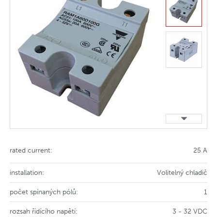
rated current:
25 A
installation:
Volitelný chladič
počet spínaných pólů:
1
rozsah řídícího napětí:
3 - 32 VDC