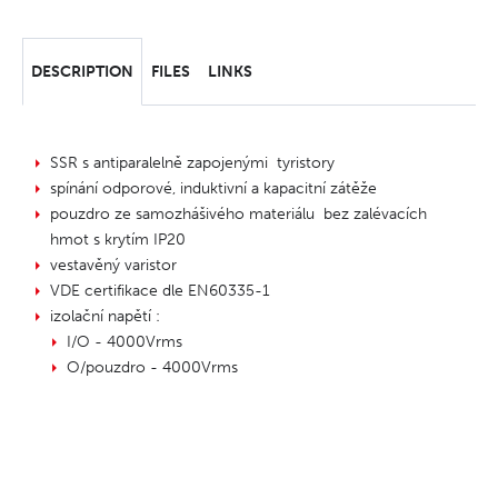
DESCRIPTION
FILES
LINKS
SSR s antiparalelně zapojenými tyristory
spínání odporové, induktivní a kapacitní zátěže
pouzdro ze samozhášivého materiálu bez zalévacích
hmot s krytím IP20
vestavěný varistor
VDE certifikace dle EN60335-1
izolační napětí :
I/O - 4000Vrms
O/pouzdro - 4000Vrms