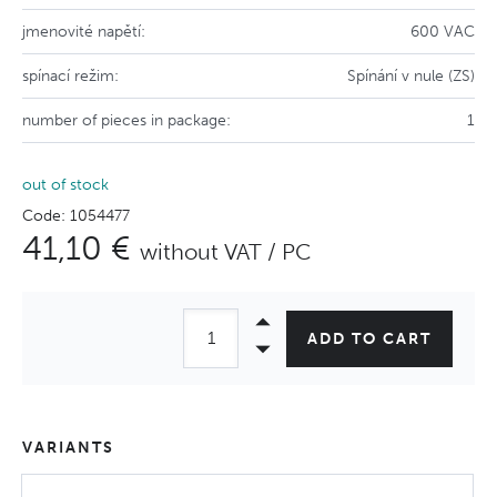
jmenovité napětí:
600 VAC
spínací režim:
Spínání v nule (ZS)
number of pieces in package:
1
out of stock
Code: 1054477
41,10 €
without VAT / PC
ADD TO CART
VARIANTS