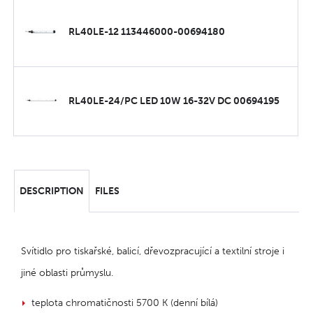
RL40LE-12 113446000-00694180
RL40LE-24/PC LED 10W 16-32V DC 00694195
DESCRIPTION
FILES
Svítidlo pro tiskařské, balicí, dřevozpracující a textilní stroje i
jiné oblasti průmyslu.
teplota chromatičnosti 5700 K (denní bílá)