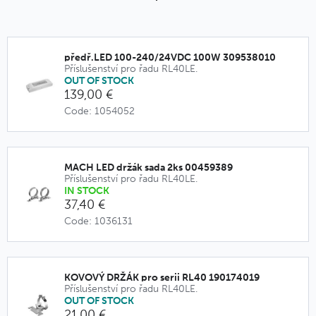
předř.LED 100-240/24VDC 100W 309538010
Příslušenství pro řadu RL40LE.
OUT OF STOCK
139,00 €
Code: 1054052
MACH LED držák sada 2ks 00459389
Příslušenství pro řadu RL40LE.
IN STOCK
37,40 €
Code: 1036131
KOVOVÝ DRŽÁK pro serii RL40 190174019
Příslušenství pro řadu RL40LE.
OUT OF STOCK
21,00 €