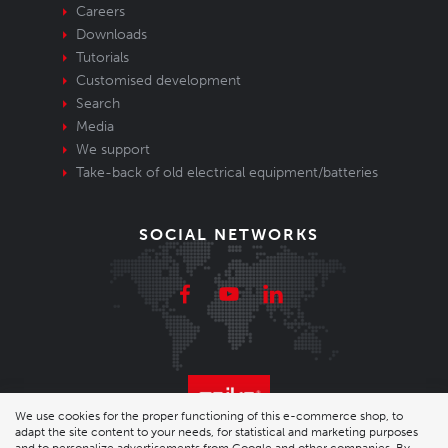
Careers
Downloads
Tutorials
Customised development
Search
Media
We support
Take-back of old electrical equipment/batteries
SOCIAL NETWORKS
We use cookies for the proper functioning of this e-commerce shop, to
adapt the site content to your needs, for statistical and marketing purposes
© 2026 Enika.cz s.r.o. | phone: +420 493 773 331 |