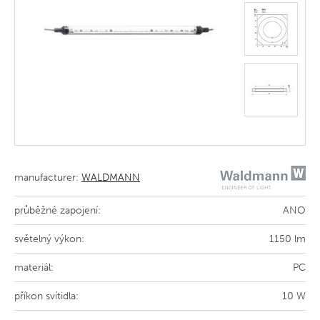
manufacturer:
WALDMANN
průběžné zapojení:
ANO
světelný výkon:
1150 lm
materiál:
PC
příkon svítidla:
10 W